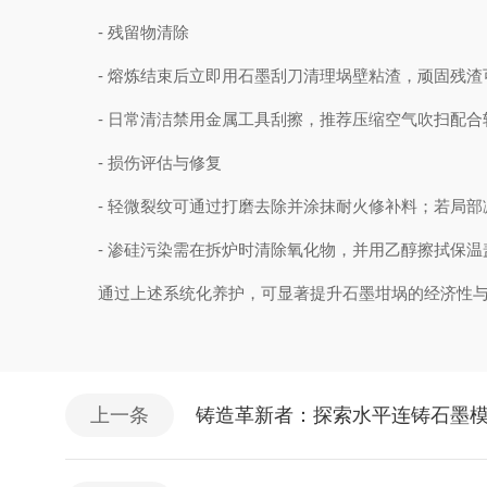
- 残留物清除
- 熔炼结束后立即用石墨刮刀清理埚壁粘渣，顽固残渣可
- 日常清洁禁用金属工具刮擦，推荐压缩空气吹扫配合
- 损伤评估与修复
- 轻微裂纹可通过打磨去除并涂抹耐火修补料；若局部减
- 渗硅污染需在拆炉时清除氧化物，并用乙醇擦拭保温
通过上述系统化养护，可显著提升石墨坩埚的经济性与
上一条
铸造革新者：探索水平连铸石墨