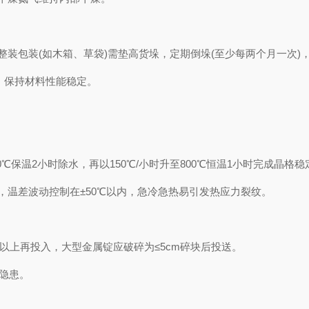
装包装(如木箱、草袋)需垫高货垛，定期倒垛(至少每两个月一次)
，保持材料性能稳定。
℃保温2小时除水，再以150℃/小时升至800℃恒温1小时完成晶格
温差波动控制在±50℃以内，急冷急热易引发热应力裂纹。
℃以上再投入，大型金属锭应破碎为≤5cm碎块后投送。
全隐患。