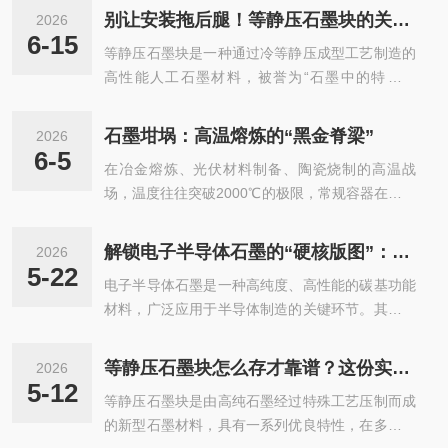
发多种故障。本文聚焦典型故障场景，结合热力
体、新能源等行业，是高温真空工艺不可少的核心
别让安装拖后腿！等静压石墨块的关键细节，一步都不能错
2026
学、电磁学原理及工程实践经验，提供系统性解决
工装，其具体应用范围如下。一、硬质合金与粉末
6-15
等静压石墨块是一种通过冷等静压成型工艺制造的
方案。一、电源系统故障：能量供给链的断裂危机
冶金行业应用该领域是真空炉石墨模具最主要、
高性能人工石墨材料，被誉为“石墨中的特种钢
1.逆变模块击穿-故障特征：IGBT模块频繁烧毁，
用...
材”。其核心制造工艺是将石墨粉料装入柔性模具
伴随母线电压骤降。-方案：加装有源滤波器(APF)
中，置于高压液体介质下，利用帕斯卡原理施加30
治理电网谐波，将THD控制在5%以内；升级驱动
石墨坩埚：高温熔炼的“黑金脊梁”
2026
0MPa以上的高压，使粉末在三维方向上均匀受
电路隔离等级至4kV，增设du/dt抑制电路。-预防
6-5
在冶金熔炼、光伏材料制备、陶瓷烧制的高温战
压。这种独特的成型方式彻d消除了传统模压工艺
措施：每月用红外热像...
场，温度往往突破2000℃的极限，常规容器在此环
中因压力梯度导致的密度不均和层状结构缺陷，从
境下早已变形熔融，而石墨坩埚却能稳稳矗立，以
而赋予了材料高的致密度、各向同性及优异的综合
黑色的身躯承载着金属与材料的蜕变。这种以石墨
性能。等静压石墨块具有显著的技术优势：首先，
解锁电子半导体石墨的“硬核版图”：从核心部件到全场景应用全解析
2026
为核心的耐高温容器，凭借独特的性能成为高温工
其各向同性特性极j，无论在哪个方向上的物理机械
5-22
电子半导体石墨是一种高纯度、高性能的碳基功能
业的关键支撑，被视作支撑产业进阶的“黑金脊
性能（如强度、导热性、热膨胀系数）都保...
材料，广泛应用于半导体制造的关键环节。其核心
梁”。石墨坩埚的核心竞争力，源于石墨与生俱来
特性包括优异的导电性、导热性、高温稳定性（熔
的天然优势。石墨是碳元素的结晶形态，层状结构
点超3000℃）、化学惰性及低热膨胀系数，使其成
赋予了它热稳定性，在2000℃高温下仍能保持结构
等静压石墨块怎么存才靠谱？这份实操指南，帮你规避保存误区
2026
为晶圆加工、单晶生长和高温工艺中不可少的基础
完整，不会软化变形，这是金属、陶瓷等材质难以
5-12
等静压石墨块是由高纯石墨经过特殊工艺压制而成
材料。在半导体工业中，高纯石墨（纯度通常达9
企及的。同时，石墨的热膨胀系数极低，...
的新型石墨材料，具有一系列优良特性，在多个领
9.99%以上，部分产品可达99.99995%）主要用于