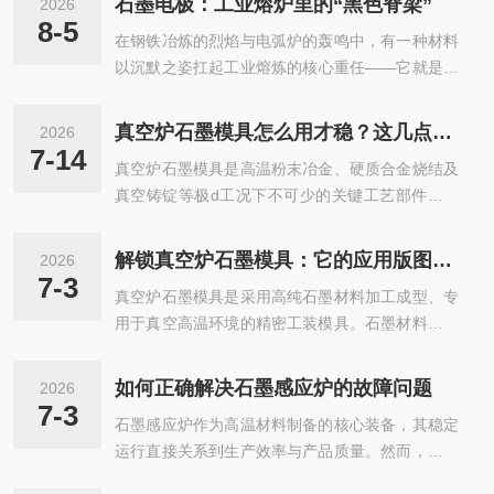
石墨电极：工业熔炉里的“黑色脊梁”
2026
8-5
在钢铁冶炼的烈焰与电弧炉的轰鸣中，有一种材料
以沉默之姿扛起工业熔炼的核心重任——它就是石
墨电极。这种通体黝黑、看似质朴的材料，凭借独
特性能，成为现代工业熔炉中的“黑色脊梁”，支撑
真空炉石墨模具怎么用才稳？这几点注意事项，越早知道越省心
2026
着高温熔炼工艺的高效运转。石墨电极的核心优
7-14
真空炉石墨模具是高温粉末冶金、硬质合金烧结及
势，源于石墨与生俱来的特性。石墨是碳元素的同
真空铸锭等极d工况下不可少的关键工艺部件。它
素异形体，层状结构赋予了它很高的导电性与热稳
不仅是成型的载体，更是集高纯材质、精密制造与
定性。在工业应用中，石墨电极能承受3000℃以上
优异热工性能于一体的核心功能件。在材料特性
的高温而不熔化，热膨胀系数极小，即便在骤冷骤
解锁真空炉石墨模具：它的应用版图，远超你想象
2026
上，该类模具通常选用高密度、高纯度的等静压石
热的特殊工况下，也能保持结构完整。同时，石墨
7-3
真空炉石墨模具是采用高纯石墨材料加工成型、专
墨作为基材。这种材料具有极低的热膨胀系数和z
的电阻率低，电流传输效率很高，能将电...
用于真空高温环境的精密工装模具。石墨材料具备
越的抗热震性能，能够承受真空炉内反复的快速升
耐高温、热稳定性好、热膨胀系数小、不粘连工
降温循环而不开裂或变形。同时，高纯石墨具备出
件、真空下不挥发、导热均匀、易加工成型等优异
色的化学惰性与自润滑特性，在高温下不易与熔融
如何正确解决石墨感应炉的故障问题
2026
特性，能够在真空烧结、真空钎焊、真空热处理、
金属或硬质合金发生反应，有效避免了物料污染，
7-3
石墨感应炉作为高温材料制备的核心装备，其稳定
高温成型等工艺中长期稳定使用。凭借独特的高温
且具备良好的不粘料与自主脱模性能。真空炉石...
运行直接关系到生产效率与产品质量。然而，复杂
力学与物理性能，真空炉石墨模具广泛应用于粉末
的工况环境与高频次的能量转换过程，使得设备易
冶金、硬质合金、新材料制备、精密机械、半导