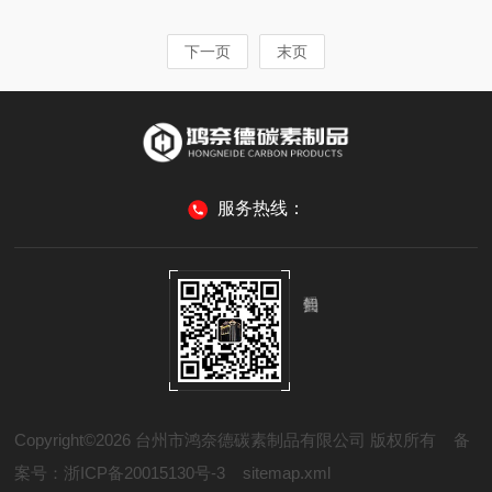
域有着广泛的应用。其主要原料是高纯石墨。在生
制造热场系统组件，如单晶硅或碳化硅（SiC）生
产过程中，高纯石墨经过破碎、配料、混合、轧
长炉中的坩埚、加热器、保温筒和基座。这些部件
下一页
末页
辊、冷却、磨粉、压制、焙烧、浸渍和石墨化等一
需在2000℃以上的极d环境中长期稳定运行，而石
系列复杂工序，终制成等静压石墨块。其中，等静
墨凭借均匀的热传导...
压成型是等静压石墨块生产过程中的关键步骤之
一，它利用高压液体传递压力，使石墨颗粒在模具
中均匀受压，从而得到密度高、结构均匀的石墨
块。等静压石墨块的保存方法：一、环境条件（最
服务热线：
关键）温度：15–25℃，稳定无剧烈波动；避免...
Copyright©2026 台州市鸿奈德碳素制品有限公司 版权所有
备
案号：浙ICP备20015130号-3
sitemap.xml