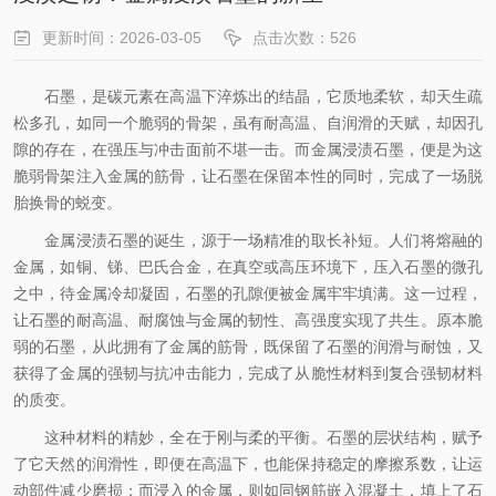
更新时间：2026-03-05
点击次数：526
石墨，是碳元素在高温下淬炼出的结晶，它质地柔软，却天生疏
松多孔，如同一个脆弱的骨架，虽有耐高温、自润滑的天赋，却因孔
隙的存在，在强压与冲击面前不堪一击。而金属浸渍石墨，便是为这
脆弱骨架注入金属的筋骨，让石墨在保留本性的同时，完成了一场脱
胎换骨的蜕变。
金属浸渍石墨的诞生，源于一场精准的取长补短。人们将熔融的
金属，如铜、锑、巴氏合金，在真空或高压环境下，压入石墨的微孔
之中，待金属冷却凝固，石墨的孔隙便被金属牢牢填满。这一过程，
让石墨的耐高温、耐腐蚀与金属的韧性、高强度实现了共生。原本脆
弱的石墨，从此拥有了金属的筋骨，既保留了石墨的润滑与耐蚀，又
获得了金属的强韧与抗冲击能力，完成了从脆性材料到复合强韧材料
的质变。
这种材料的精妙，全在于刚与柔的平衡。石墨的层状结构，赋予
了它天然的润滑性，即便在高温下，也能保持稳定的摩擦系数，让运
动部件减少磨损；而浸入的金属，则如同钢筋嵌入混凝土，填上了石