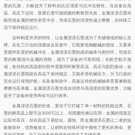
墨的孔隙，大幅提升了材料的抗压强度与抗冲击韧性。当设备在高
温、高压下运转，普通石墨可能因脆性断裂而失效，金属浸渍石墨却
能凭借金属的韧性承受冲击，凭借石墨的润滑性减少摩擦，在特殊工
况下保持稳定运行。
这种刚柔并济的特性，让金属浸渍石墨成为了关键领域的核心支
撑。在化工行业的强腐蚀反应釜中，它既要抵御酸碱的侵蚀，又要承
受搅拌装置的机械冲击，金属浸渍石墨制成的轴承与密封环，凭借石
墨的耐腐蚀与金属的强韧，成为了设备的可靠防线；在航空航天领
域，发动机的高温密封部件需要同时耐受高温、高压与剧烈振动，金
属浸渍石墨既能在高温下保持稳定，又能承受机械应力，为飞行器的
安全运行保驾护航；在装备制造中，高速运转的机械轴承需要兼顾低
摩擦与高承载，金属浸渍石墨凭借自润滑与高强度的双重优势，大幅
提升了设备的使用寿命与运行效率。
金属浸渍石墨的价值，更在于它打破了单一材料的性能边界。石
墨的耐高温上限可达3000℃以上，却因脆性难以应用；金属的强度足
以应对高压，却在高温下易软化、腐蚀。而金属浸渍石墨让二者的短
板被弥补，优势被放大，让材料在特殊环境中拥有了更长的寿命、更
高的可靠性，为工业设备的升级迭代提供了关键支撑。