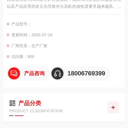
以及产品应用的多元化导致对火花机的放电度要求越来越高。石
墨电极的优点是加工较容易，放电加工去除率高，石墨损耗小，
因此，部分火花机客户放弃了铜电极而改用石墨电极。另外，有
产品型号：
些特殊形状的电极无法用铜制造，但石墨则较容易成型，而且铜
电极较重，不适合加工大电极，这些因素都造成部分火花机客户
更新时间：2026-07-24
应用石墨电极。
厂商性质：生产厂家
访问量：900
18006769399
产品咨询
产品分类
PRODUCT CLASSIFICATION