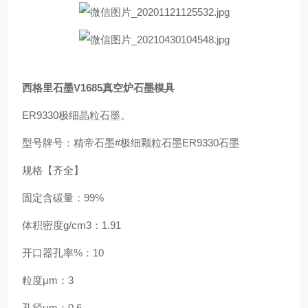
西格里石墨V1685真空炉石墨模具
ER9330极细晶粒石墨。
型号牌号：精帝石墨#极细颗粒石墨ER9330石墨
规格【齐全】
固定含碳量：99%
体积密度g/cm3：1.91
开口器孔率%：10
粒度μm：3
孔径μm：0.6