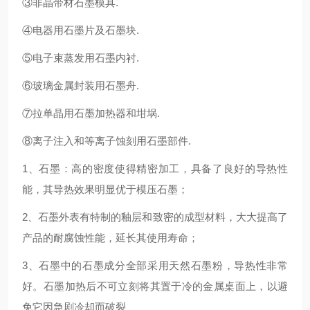
③非晶带材石墨模具.
④电器用石墨片及石墨块.
⑤电子束蒸发用石墨内衬.
⑥玻璃金属封装用石墨舟.
⑦拉单晶用石墨加热器和坩埚.
⑧离子注入和等离子蚀刻用石墨部件.
1、石墨：高的密度使得精密加工，具备了良好的导热性
能，其导热效果明显优于模压石墨；
2、石墨外表有特制的釉层和致密的成型材料，大大提高了
产品的耐腐蚀性能，延长其使用寿命；
3、石墨中的石墨成分全部采用天然石墨粉，导热性非常
好。石墨加热后不可立刻将其置于冷的金属桌面上，以避
免它因急剧冷却而破裂