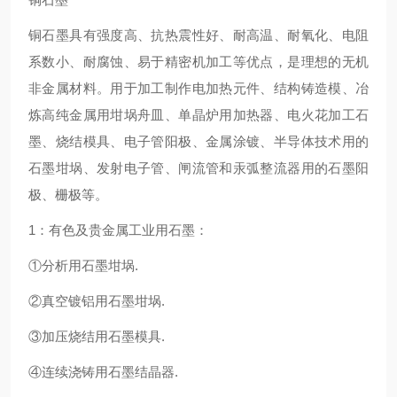
铜石墨具有强度高、抗热震性好、耐高温、耐氧化、电阻
系数小、耐腐蚀、易于精密机加工等优点，是理想的无机
非金属材料。用于加工制作电加热元件、结构铸造模、冶
炼高纯金属用坩埚舟皿、单晶炉用加热器、电火花加工石
墨、烧结模具、电子管阳极、金属涂镀、半导体技术用的
石墨坩埚、发射电子管、闸流管和汞弧整流器用的石墨阳
极、栅极等。
1：有色及贵金属工业用石墨：
①分析用石墨坩埚.
②真空镀铝用石墨坩埚.
③加压烧结用石墨模具.
④连续浇铸用石墨结晶器.