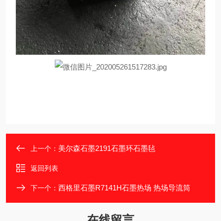
美尔森石墨2191石墨环石墨毡
上一个：
返回列表
西格里石墨R7141H石墨热场 热场导流筒
下一个：
在线留言