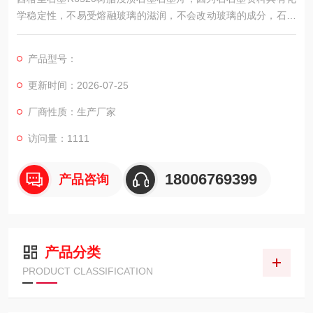
学稳定性，不易受熔融玻璃的滋润，不会改动玻璃的成分，石墨
资料耐热冲击功能杰出，尺度随温度变化小等特点，所以近年来
在玻璃制作中成为不行短少的模具资料，能够用它来制作玻璃
产品型号：
管，弯管，漏斗及其它各种异型玻璃瓶的铸模。
更新时间：2026-07-25
厂商性质：生产厂家
访问量：1111
18006769399
产品咨询
产品分类
PRODUCT CLASSIFICATION