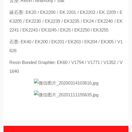
含浸: Resin / Antimony / Salt
碳石墨: EK20 / EK2200 / EK 2201 / EK2203 / EK 2209 / E
K3205 / EK2230 / EK2239 / EK3235 / EK24 / EK2240 / EK
2241 / EK2243 / EK3245 / EK25 / EK2250 / EK3255
石墨: EK40 / EK200 / EK201 / EK203 / EK204 / EK305 / V1
626
Resin Bonded Graphite: EK60 / V1754 / V1771 / V1352 / V
1640