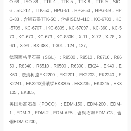
O-68，ISO-88，TTK-4，TTK-5，TTK-8，TTK-9，SIC-
6，SIC-12，TTK-50，HPG-51，HPG-53，HPG-59，HP
G-83，含铜石墨TTK-5C，含铜ISEM-41C，KC-6709，KC
-5709，KC-6707，IKC-6809，KC-67097，KC-360，KC-5
70，KC-670，KC-673，KC-830K，X-11，X-72，X-78，X
-91，X-94，BX-388，T-301，124，127。
德国西格里石墨（SGL）：R8500，R8510，R8710，R86
50，R8340，R6510，R6500，R6300，EK24，EK40，E
K60，浸渍树脂EK2200，EK2201，EK2203，EK2240，E
K2241，EK2243浸渍锑EK3205，EK3235，EK3245，EK3
105，EK305。
美国步高石墨（POCO）：EDM-150，EDM-200，EDM-
1，EDM-3，EDM-2，EDM-AF5，含铜石墨EDM-C3，含
铜EDM-C200。