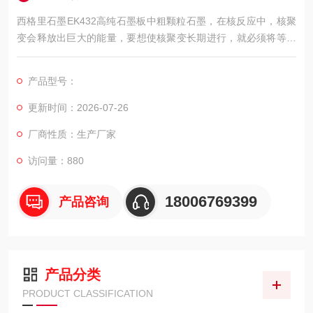
西格里石墨EK432高纯石墨板中粗颗粒石墨，在核反应中，核聚
变会释放出巨大的能量，要想使核聚变长期进行，就必须将等离
子体维持在一定的温度状态，石墨正是维持等离子体稳定的重要
材料。此外，石墨还是中子的慢化剂和优良的反射剂，其自身的
产品型号：
优良特性确立了它在核工业领域中的地位。
更新时间：2026-07-26
厂商性质：生产厂家
访问量：880
18006769399
产品咨询
产品分类
PRODUCT CLASSIFICATION