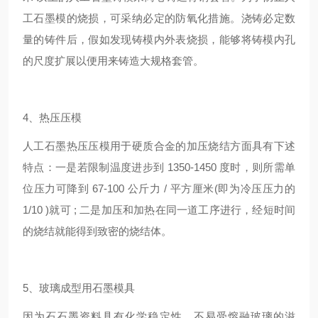
工石墨模的烧损，可采纳必定的防氧化措施。浇铸必定数
量的铸件后，假如发现铸模内外表烧损，能够将铸模内孔
的尺度扩展以便用来铸造大规格套管。
4、热压压模
人工石墨热压压模用于硬质合金的加压烧结方面具有下述
特点：一是若限制温度进步到 1350-1450 度时，则所需单
位压力可降到 67-100 公斤力 / 平方厘米(即为冷压压力的
1/10 )就可 ; 二是加压和加热在同一道工序进行，经短时间
的烧结就能得到致密的烧结体。
5、玻璃成型用石墨模具
因为石石墨资料具有化学稳定性，不易受熔融玻璃的滋