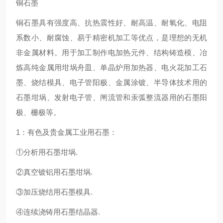
铜石墨
铜石墨具有强度高、抗热震性好、耐高温、耐氧化、电阻
系数小、耐腐蚀、易于精密机加工等优点，是理想的无机
非金属材料。用于加工制作电加热元件、结构铸造模、冶
炼高纯金属用坩埚舟皿、单晶炉用加热器、电火花加工石
墨、烧结模具、电子管阳极、金属涂镀、半导体技术用的
石墨坩埚、发射电子管、闸流管和汞弧整流器用的石墨阳
极、栅极等。
1：有色及贵金属工业用石墨：
①分析用石墨坩埚.
②真空镀铝用石墨坩埚.
③加压烧结用石墨模具.
④连续浇铸用石墨结晶器.