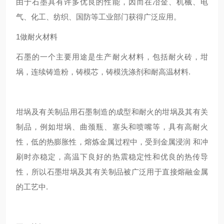
由于石墨具有许多优良的性能，因而在冶金、机械、电
气、化工、纺织、国防等工业部门获得广泛应用。
1做耐火材料
石墨的一个主要用途是生产耐火材料，包括耐火砖，坩
埚，连续铸造粉，铸模芯，铸模洗涤剂和耐高温材料.
坩埚及有关制品用石墨制造的成型和耐火的坩埚及其有关
制品，例如坩埚、曲颈瓶、塞头和喷嘴等，具有高耐火
性，低的热膨胀性，熔炼金属过程中，受到金属浸润 和冲
刷时亦稳定，高温下良好的热震稳定性和优良的热传导
性，所以石墨坩埚及其有关制品被广泛用于直接熔融金属
的工艺中.