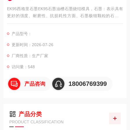
EK95西格里石墨EK95石墨油槽石墨烧结模具，石墨：表示具有
更好的强度、耐磨性、抗损耗性方面、石墨极细颗粒的石墨材
料，具有非常优异的。在清角等关键部位能达到效果。适用于表
面光洁度要求及超难加工的模具；线切割电极等；如极细电极，
产品型号：
镜面电极和硬质合金工件等加工件。
更新时间：2026-07-26
厂商性质：生产厂家
访问量：548
18006769399
产品咨询
产品分类
PRODUCT CLASSIFICATION