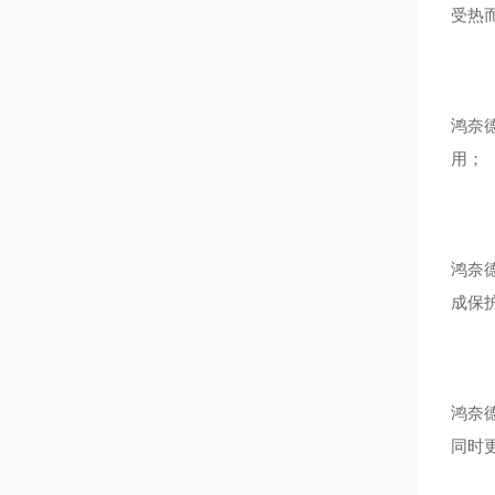
受热
鸿奈
用；
鸿奈
成保
鸿奈
同时