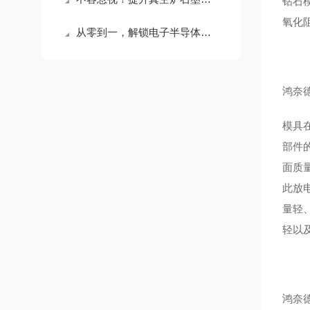
钻石
氧化
从零到一，解锁电子半导体石墨的五大特性
鸿奈
模具
部件
面质
此放
量轻
轻以
鸿奈