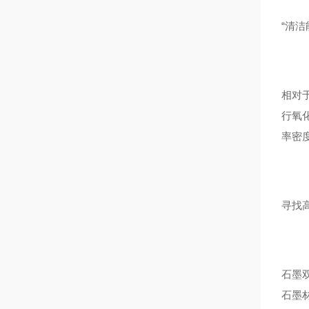
“清
相对
行氧
率密
寻找
石墨
石墨