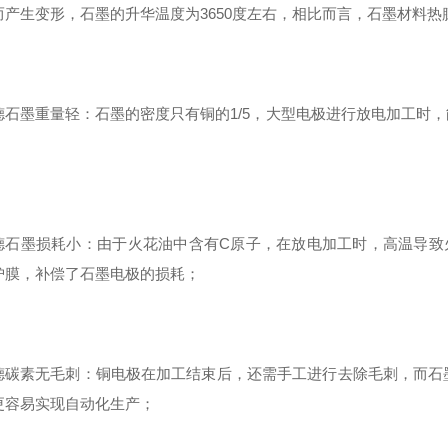
而产生变形，石墨的升华温度为3650度左右，相比而言，石墨材料热膨
德石墨重量轻：石墨的密度只有铜的1/5，大型电极进行放电加工时，
德石墨损耗小：由于火花油中含有C原子，在放电加工时，高温导致
护膜，补偿了石墨电极的损耗；
德碳素无毛刺：铜电极在加工结束后，还需手工进行去除毛刺，而石
更容易实现自动化生产；