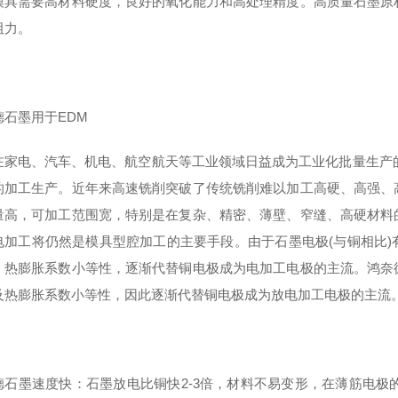
模具需要高材料硬度，良好的氧化能力和高处理精度。高质量石墨原
阻力。
德石墨用于EDM
在家电、汽车、机电、航空航天等工业领域日益成为工业化批量生产的主
的加工生产。近年来高速铣削突破了传统铣削难以加工高硬、高强、
量高，可加工范围宽，特别是在复杂、精密、薄壁、窄缝、高硬材料
电加工将仍然是模具型腔加工的主要手段。由于石墨电极(与铜相比
、热膨胀系数小等性，逐渐代替铜电极成为电加工电极的主流。鸿奈
及热膨胀系数小等性，因此逐渐代替铜电极成为放电加工电极的主流
德石墨速度快：石墨放电比铜快2-3倍，材料不易变形，在薄筋电极的