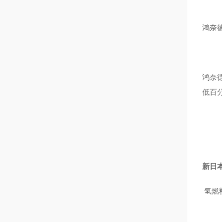
鸿奈
鸿奈
低百
新日本
氢燃