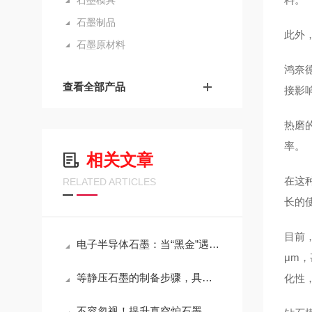
石墨模具
石墨制品
此外
石墨原材料
鸿奈
查看全部产品
接影
热磨的
率。
相关文章
在这
RELATED ARTICLES
长的
目前
电子半导体石墨：当“黑金”遇见精密制造
μm
等静压石墨的制备步骤，具体如下！
化性，
不容忽视！提升真空炉石墨模具效率的存放方法！