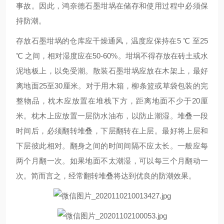
事故。因此，鸿奈德石墨坩埚在储存和使用过程中必须保
持防潮。
存放石墨坩埚的仓库应干燥通风，温度应保持在5 ℃ 至25
℃ 之间，相对湿度应在50-60%。坩埚不得存放在砖土或水
泥地板上，以免受潮。散装石墨坩埚应放在木架上，最好
离地面25至30厘米。对于用木箱，柳条篮或草袋包装的完
整物品，枕木应放置在堆栈下方，距离地面不少于20厘
米。枕木上应放置一层防水油布，以防止潮湿。堆叠一段
时间后，必须翻转堆叠，下层翻转在上层。最好将上层和
下层彼此相对。翻身之间的时间间隔不应太长。一般应每
两个月翻一次。如果地面不太潮湿，可以每三个月翻动一
次。简而言之，经常翻转堆叠将达到优良的防潮效果。