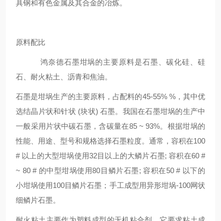
具钢和有色金属及其合金的冶炼。
原料配比
鸿奈德石墨坩埚的主要原料是石墨、碳化硅、硅
石、耐火粘土、沥青和焦油。
石墨是坩埚生产的主要原料，占配料的45-55% %，其中优
选结晶片状和针状 (块状) 石墨。我国在石墨坩埚的生产中
一般采用片状中碳石墨，含碳量在85 ~ 93%。根据坩埚的
性能、用途、型号和规格选择石墨粒度。通常，容积在100
# 以上的大型坩埚使用32目以上的大鳞片石墨; 容积在60 #
~ 80 # 的中型坩埚使用80目鳞片石墨; 容积在50 # 以下的
小坩埚使用100目鳞片石墨；手工成型用异形坩埚-100网状
细鳞片石墨。
耐火粘土主要作为塑料成型的无机粘合剂。它要求粘土成