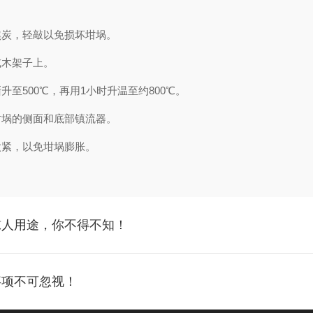
炭，轻敲以免损坏坩埚。
木架子上。
500℃，再用1小时升温至约800℃。
埚的侧面和底部镇流器。
紧，以免坩埚膨胀。
惊人用途，你不得不知！
事项不可忽视！