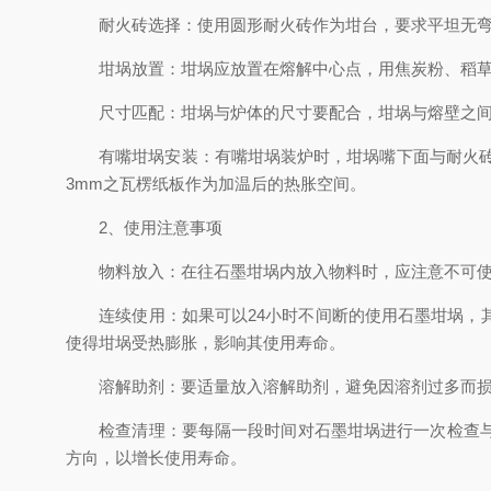
耐火砖选择：使用圆形耐火砖作为坩台，要求平坦无弯
坩埚放置：坩埚应放置在熔解中心点，用焦炭粉、稻草灰
尺寸匹配：坩埚与炉体的尺寸要配合，坩埚与熔壁之间距
有嘴坩埚安装：有嘴坩埚装炉时，坩埚嘴下面与耐火砖接
3mm之瓦楞纸板作为加温后的热胀空间。
2、使用注意事项
物料放入：在往石墨坩埚内放入物料时，应注意不可使
连续使用：如果可以24小时不间断的使用石墨坩埚，其
使得坩埚受热膨胀，影响其使用寿命。
溶解助剂：要适量放入溶解助剂，避免因溶剂过多而损
检查清理：要每隔一段时间对石墨坩埚进行一次检查与清
方向，以增长使用寿命。