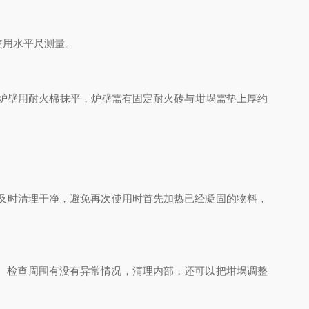
。
使用水平尺测量。
炉壁用耐火棉抹平，炉壁需有固定耐火砖与坩埚需垫上厚约
及时清理干净，避免再次使用时首先加热已经凝固的物料，
。检查周围有没有异常情况，清理内部，还可以把坩埚调整