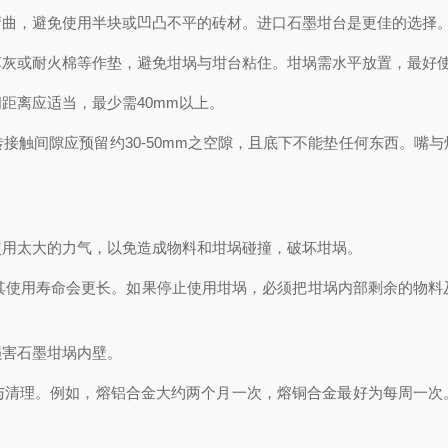
曲，避免使用半块或凹凸不平的砖材。进口石墨坩台是更佳的选择
或耐火棉等作垫，避免坩埚与坩台粘住。坩埚需水平放置，最好
离应适当，最少需40mm以上。
触间隙应预留约30-50mm之空隙，且底下不能垫任何东西。嘴与
用太大的力气，以免造成物料和坩埚碰撞，破坏坩埚。
使用寿命会更长。如果停止使用坩埚，必须把坩埚内部剩余的物料
害石墨坩埚内壁。
理。例如，熔铝合金大约两个月一次，熔铜合金最好为每周一次