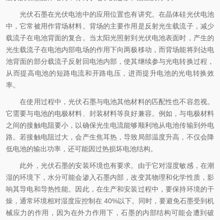
光伏石墨在光伏电池中的应用位置也有讲究。在晶体硅光伏电池
中，它常被用作背场材料。背场的主要作用是反射光生载流子，减少
载流子在电池背面的复合。当太阳光照射到光伏电池表面时，产生的
光生载流子在电池内部电场的作用下向两极移动，而背场能将到达电
池背面的部分载流子反射回电池内部，使其继续参与光电转换过程，
从而提高电池的短路电流和开路电压，进而提升电池的光电转换效
率。
在使用过程中，光伏石墨与电池其他材料的匹配性也不容忽视。
它需要与电池的电极材料、封装材料等良好兼容。例如，与电极材料
之间的接触电阻要小，以确保光生电流能够顺利地从电池传输到外电
路。若接触电阻过大，会产生焦耳热，导致局部温度升高，不仅会降
低电池的输出功率，还可能因过热损坏电池结构。
此外，光伏石墨的安装环境也有要求。由于它对湿度敏感，在潮
湿的环境下，水分可能会渗入石墨内部，改变其物理和化学性质，影
响其导电和导热性能。因此，在生产和安装过程中，要保持环境的干
燥，通常环境相对湿度应控制在 40%以下。同时，要避免石墨受到机
械应力的作用，因为在外力作用下，石墨的内部结构可能会遭到破