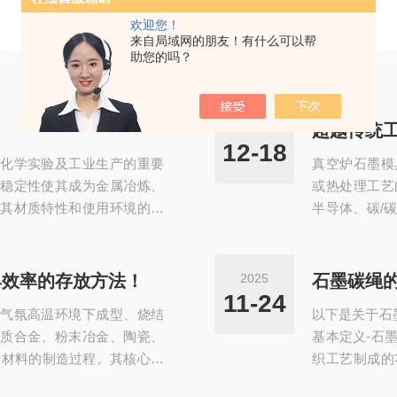
欢迎您！
来自局域网的朋友！有什么可以帮
助您的吗？
2025
超越传统
12-18
化学实验及工业生产的重要
真空炉石墨模
稳定性使其成为金属冶炼、
或热处理工艺
其材质特性和使用环境的严
半导体、碳/
至关重要。以下从多维度详
势在于石墨材
控制-储存环境需保持干燥通
数以及出色的
度不超过60%。地面需铺设木
工作。石墨模
具效率的存放方法！
2025
石墨碳绳
禁直接接触砖土或水泥地面以
80、Morg
11-24
气氛高温环境下成型、烧结
以下是关于石
频率，...
构，可有效减少
质合金、粉末冶金、陶瓷、
基本定义-石
进材料的制造过程。其核心优
织工艺制成的
的导热导电性、低热膨胀系
维的高强度，成