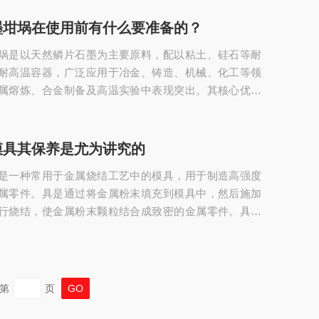
50℃的温度范围内稳定工作，部分型号在保护气氛下耐受温
0℃。-化学稳定性：能抵抗酸、碱及有机溶剂腐蚀，适用于
墨坩埚在使用前有什么要准备的？
腐蚀性介质环境。-机械强度：抗拉强度≥400N，弹性模
埚是以天然鳞片石墨为主要原料，配以粘土、硅石等耐
0-45...
耐高温容器，广泛应用于冶金、铸造、机械、化工等领
属熔炼、合金制备及高温实验中表现突出。其核心优势
高温性能与化学稳定性，可承受3000℃以上高温，热膨胀
冷急热具有良好抗应变能力，确保在极d温度变化下不易
埚的主体原料为结晶形天然石墨，占比45%-55%，以鳞
模具其保养是尤为讲究的
墨为佳，确保导热性与结构强度。粘土作为粘结剂赋予
是一种常用于金属烧结工艺中的模具，用于制造高强度
硅石等辅料则提升耐火性。生产工艺包...
属零件。具是通过将金属粉末填充到模具中，然后施加
行烧结，使金属粉末颗粒结合成致密的金属零件。具有
和高温稳定性，能够承受高温和高压的作用，确保金属
程中均匀热解和烧结，形成高质量的零件。以下是石墨
细维护保养方法：一、使用前的准备与检查外观检查：
表面是否有裂纹、缺口、划伤、变形等机械损伤。有明
第
页
应修复或报废，避免使用中破裂导致工件报废或设备损...