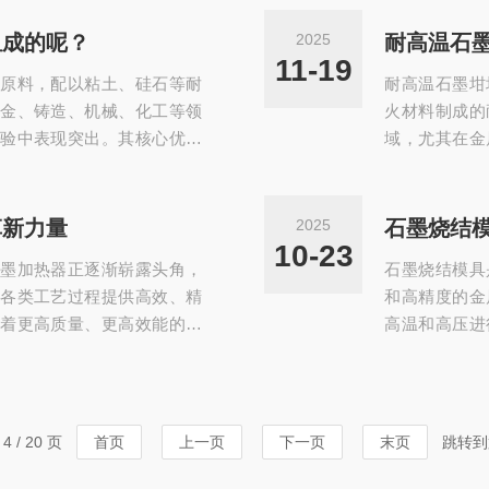
0℃以上的极d条件下长期稳定
150℃至6
强度的等静压石墨（如ISO
度高达300
组成的呢？
2025
耐高温石
工而成，具有致密均匀的微观结
化工、核电等
11-19
原料，配以粘土、硅石等耐
耐高温石墨坩
..
量高，可承受高压(
金、铸造、机械、化工等领
火材料制成的
验中表现突出。其核心优势
域，尤其在金
受3000℃以上高温，热膨胀
在于卓y的耐
，确保在极d温度变化下不易
系数低，对急
墨，占比45%-55%，以鳞
破裂。石墨坩
革新力量
2025
石墨烧结
强度。粘土作为粘结剂赋予
片状或针状石
10-23
墨加热器正逐渐崭露头角，
石墨烧结模具
工艺包...
坩埚可塑性，
各类工艺过程提供高效、精
和高精度的金
着更高质量、更高效能的方
高温和高压进
加热器主要基于电流通过石
良好的导热性
具有良好的导电性，当在其
粉末在烧结过
向移动，由于电子与晶格原
烧结模具的详
电能被转化为热能。这种发
仔细检查模具
 / 20 页
首页
上一页
下一页
末页
跳转到
石墨加热元件上，从而实...
显缺陷的模具