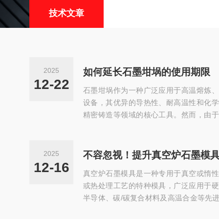
技术文章
2025
如何延长石墨坩埚的使用期限
12-22
石墨坩埚作为一种广泛应用于高温熔炼、
设备，其优异的导热性、耐高温性和化学
精密铸造等领域的核心工具。然而，由于
苛性，科学的养护措施对于延长使用寿命
述其养护细节：一、存放环境管理-温湿度
风，温度建议维持在5℃~25℃，相对湿
2025
不容忽视！提升真空炉石墨模
质支架或防潮垫，离地高度≥20cm，严
12-16
真空炉石墨模具是一种专用于真空或惰性
防吸湿。-雨季或高湿季节需增加干燥剂投放
或热处理工艺的特种模具，广泛应用于硬
半导体、碳/碳复合材料及高温合金等先
势在于石墨材料优异的高温稳定性、良好