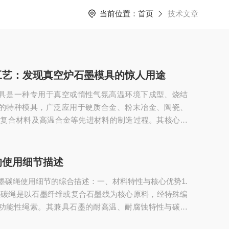
当前位置：
首页
技术文章
工艺：发现真空炉石墨模具的惊人用途
具是一种专用于真空或惰性气氛高温环境下成型、烧结
的特种模具，广泛应用于硬质合金、粉末冶金、陶瓷、
碳复合材料及高温合金等先进材料的制造过程。其核心优
料优异的高温稳定性、良好的导热导电性、低热膨胀系
抗热震性能，使其能在2000℃以上的极d条件下长期稳定
具通常由高纯度、高密度、高强度的等静压石墨（如ISO
的使用细节描述
anSGL系列）或模压石墨加工而成，具有致密均匀的微观结
墨碳绳使用细节的综合描述：一、材料特性与核心优势​1.
杂质挥发对产品纯度的影响...
墨碳绳是以石墨纤维或复合石墨线为核心原料，经特殊编
功能性绳索。其兼具石墨的耐高温、耐腐蚀特性与碳纤
为特殊环境下的关键材料。​2.性能特点-耐温性：可在-