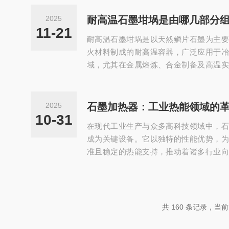
数以及出色的抗热震性能，使其能在200
工作。石墨模具通常由高纯度、高密度、高
2025
耐高温石墨坩埚是由哪几部分
80、MorganSGL系列）或模压石墨加
11-21
耐高温石墨坩埚是以天然鳞片石墨为主要
构，可有效减少杂质挥发对产品纯度的影响.
火材料制成的耐高温容器，广泛应用于冶
域，尤其在金属熔炼、合金制备及高温实
在于卓y的耐高温性能与化学稳定性，可承
系数低，对急冷急热具有良好抗应变能力
破裂。石墨坩埚的主体原料为结晶形天然石
2025
石墨加热器：工业热能领域的
片状或针状石墨为佳，确保导热性与结构
10-31
在现代工业生产与众多高科技领域中，石
坩埚可塑性，硅石等辅料则提升耐火性。生产
成为关键设备。它以独特的性能优势，为
准且稳定的热能支持，推动着诸多行业向
向发展。一、石墨加热器的工作原理石墨
墨材料时产生的焦耳热效应来工作。石墨
两端施加电压时，电子会在石墨晶格中定
子之间的碰撞以及晶格振动等相互作用，
共 160 条记录，当前 4
热方式能够使热量迅速且均匀地分布在整个