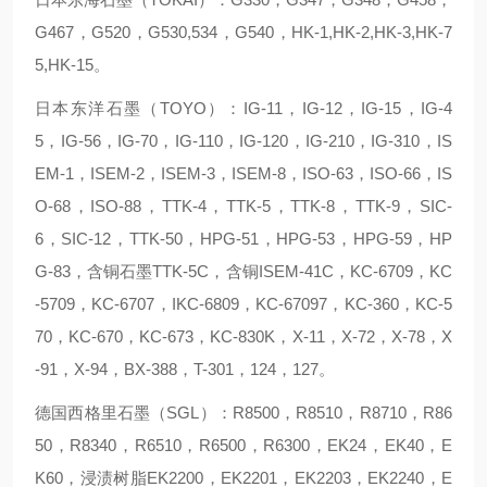
G467，G520，G530,534，G540，HK-1,HK-2,HK-3,HK-7
5,HK-15。
日本东洋石墨（TOYO）：IG-11，IG-12，IG-15，IG-4
5，IG-56，IG-70，IG-110，IG-120，IG-210，IG-310，IS
EM-1，ISEM-2，ISEM-3，ISEM-8，ISO-63，ISO-66，IS
O-68，ISO-88，TTK-4，TTK-5，TTK-8，TTK-9，SIC-
6，SIC-12，TTK-50，HPG-51，HPG-53，HPG-59，HP
G-83，含铜石墨TTK-5C，含铜ISEM-41C，KC-6709，KC
-5709，KC-6707，IKC-6809，KC-67097，KC-360，KC-5
70，KC-670，KC-673，KC-830K，X-11，X-72，X-78，X
-91，X-94，BX-388，T-301，124，127。
德国西格里石墨（SGL）：R8500，R8510，R8710，R86
50，R8340，R6510，R6500，R6300，EK24，EK40，E
K60，浸渍树脂EK2200，EK2201，EK2203，EK2240，E