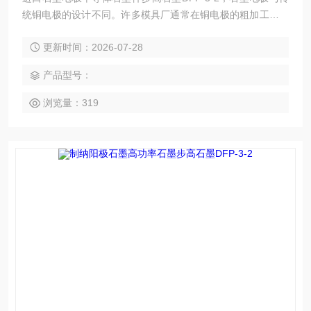
统铜电极的设计不同。许多模具厂通常在铜电极的粗加工和精
加工有不同的预留量，而石墨电极则使用几乎相同的预留量，
更新时间：2026-07-28
这减少了CAD/CAM和机器加工的次数，单是这个原因，就足
以在很大程度上提高模具型腔的精度。
产品型号：
浏览量：319