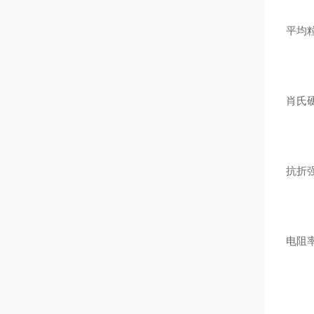
平均
肖氏
抗折强
电阻率