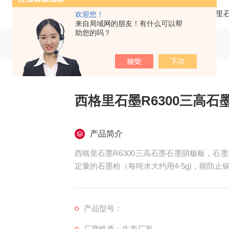
当前位置：
首页
产品中心
德国西格里
欢迎您！
来自局域网的朋友！有什么可以帮
助您的吗？
西格里石墨R6300三高石
产品简介
西格里石墨R6300三高石墨石墨阴极板，
定量的石墨粉（每吨水大约用4-5g)，能防
管道上可以防腐和防锈。
产品型号：
厂商性质：生产厂家