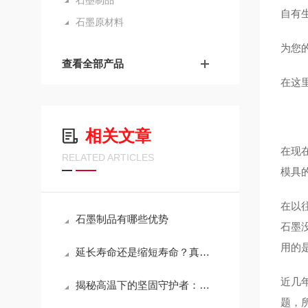
石墨制品
自有
石墨原材料
为您
查看全部产品
在这
相关文章
在现
RELATED ARTICLES
模具
在以
石墨制品有哪些优势
石墨
用的
延长寿命还是缩短寿命？真空炉石墨模具维护的关键决策
近几
揭秘高温下的坚固守护者：耐高温石墨坩埚特性大解析！
题，