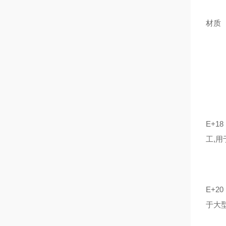
材
(g/
E+
工,
E+
于大