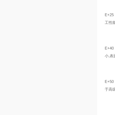
E+
工性能
E+
小,
E+
于高