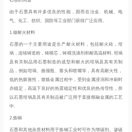
由于石墨具有许多优良的性能，因而在冶金、机械、电
气、化工、纺织、国防等工业部门获得广泛应用。
1.做耐火材料
石墨的一个主要用途是生产耐火材料，包括耐火砖，坩
埚，连续铸造粉，铸模芯，铸模洗涤剂和耐高温材料. 坩埚
及有关制品用石墨制造的成型和耐火的坩埚及其有关制
品，例如坩埚、曲颈瓶、塞头和喷嘴等，具有高耐火性，
低的热膨胀性，熔炼金属过程中，受到金属浸润和冲刷时
亦稳定，高温下良好的热震稳定性和优良的热传导性，所
以石墨坩埚及其有关制品被广泛用于直接熔融金属的工艺
中.
2.炼钢
石墨和其他杂质材料用于炼钢工业时可作为增碳剂。渗碳