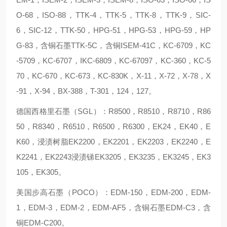
O-68，ISO-88，TTK-4，TTK-5，TTK-8，TTK-9，SIC-
6，SIC-12，TTK-50，HPG-51，HPG-53，HPG-59，HP
G-83，含铜石墨TTK-5C，含铜ISEM-41C，KC-6709，KC
-5709，KC-6707，IKC-6809，KC-67097，KC-360，KC-5
70，KC-670，KC-673，KC-830K，X-11，X-72，X-78，X
-91，X-94，BX-388，T-301，124，127。
德国西格里石墨（SGL）：R8500，R8510，R8710，R86
50，R8340，R6510，R6500，R6300，EK24，EK40，E
K60，浸渍树脂EK2200，EK2201，EK2203，EK2240，E
K2241，EK2243浸渍锑EK3205，EK3235，EK3245，EK3
105，EK305。
美国步高石墨（POCO）：EDM-150，EDM-200，EDM-
1，EDM-3，EDM-2，EDM-AF5，含铜石墨EDM-C3，含
铜EDM-C200。