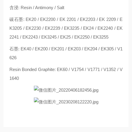
含浸: Resin / Antimony / Salt
碳石墨: EK20 / EK2200 / EK 2201 / EK2203 / EK 2209 / E
K3205 / EK2230 / EK2239 / EK3235 / EK24 / EK2240 / EK
2241 / EK2243 / EK3245 / EK25 / EK2250 / EK3255
石墨: EK40 / EK200 / EK201 / EK203 / EK204 / EK305 / V1
626
Resin Bonded Graphite: EK60 / V1754 / V1771 / V1352 / V
1640