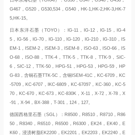
G467，G520，G530,534，G540，HK-1,HK-2,HK-3,HK-7
5,HK-15。
日本东洋石墨（TOYO）：IG-11，IG-12，IG-15，IG-4
5，IG-56，IG-70，IG-110，IG-120，IG-210，IG-310，IS
EM-1，ISEM-2，ISEM-3，ISEM-8，ISO-63，ISO-66，IS
O-68，ISO-88，TTK-4，TTK-5，TTK-8，TTK-9，SIC-
6，SIC-12，TTK-50，HPG-51，HPG-53，HPG-59，HP
G-83，含铜石墨TTK-5C，含铜ISEM-41C，KC-6709，KC
-5709，KC-6707，IKC-6809，KC-67097，KC-360，KC-5
70，KC-670，KC-673，KC-830K，X-11，X-72，X-78，X
-91，X-94，BX-388，T-301，124，127。
德国西格里石墨（SGL）：R8500，R8510，R8710，R86
50，R8340，R6510，R6500，R6300，EK24，EK40，E
K60，浸渍树脂EK2200，EK2201，EK2203，EK2240，E