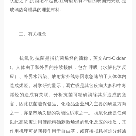
状态之下,抗菌绝不起皮.且研磨后有不错的表面光亮度.是
玻璃热弯模具的理想材料.
三、有关概念
抗氧化 抗菌是指抗菌烯烃的简称，英文Anti-Oxidan
t。人体由于和外界的持续接触，包含 呼吸（水解化学反
应）、外界水污染、放射紫外线等因素急速的于人体体内
造成烯烃。科学研究显示，凋亡或是其它疾病大多和中毒
烯烃的造成有关联。分析抗菌可精确消除其所造成的危
害，因此抗菌遭保健品、化妆品企业列入主要的研发方向
之一，亦是市场关键的功能性诉求之一。 抗氧化便是任何
以此高浓度适用便能精确刺激烯烃的氧化反应的物质，其
作用机理可是间接作用于自由基，或直接损耗掉难分解烯