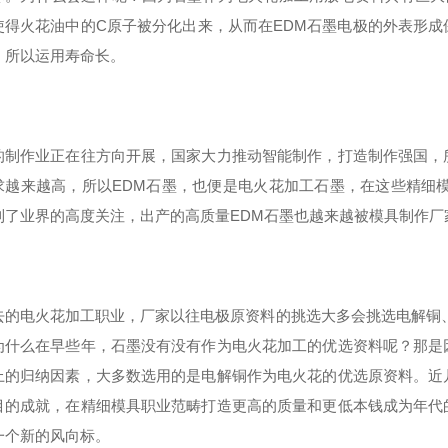
使得火花油中的C原子被分化出来，从而在EDM石墨电极的外表形
，所以运用寿命长。
的制作业正在往方向开展，国家大力推动智能制作，打造制作强国，
求越来越高，所以EDM石墨，也便是电火花加工石墨，在这些精细
到了业界的高度关注，出产的高质量EDM石墨也越来越被模具制作厂
去的电火花加工职业，厂家以往电极原资料的挑选大多会挑选电解铜
为什么在早些年，石墨没有没有作为电火花加工的优选资料呢？那是
上的归纳因素，大多数选用的是电解铜作为电火花的优选原资料。近
目的成就，在精细模具职业范畴打造更高的质量和更低本钱成为年代
一个新的风向标。