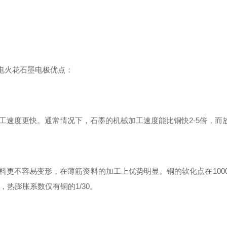
M电火花石墨电极优点：
加工速度更快。通常情况下，石墨的机械加工速度能比铜快2-5倍，而放
资料更不容易变形，在薄筋资料的加工上优势明显。铜的软化点在100
度，热膨胀系数仅有铜的1/30。