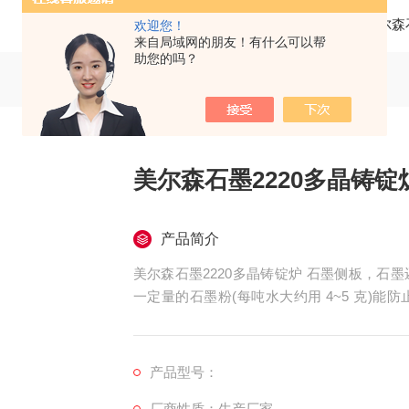
当前位置：
首页
产品中心
法国美尔森
欢迎您！
来自局域网的朋友！有什么可以帮
助您的吗？
美尔森石墨2220多晶铸锭
产品简介
美尔森石墨2220多晶铸锭炉 石墨侧板，
一定量的石墨粉(每吨水大约用 4~5 克)
梁、管道上可以防腐防锈。 （8）、石墨可
可以制作各种特殊材料用于有关工业部门。
产品型号：
厂商性质：生产厂家