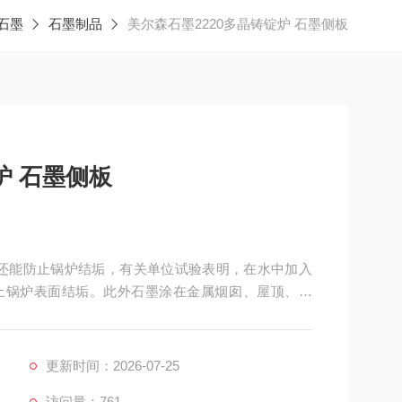
石墨
石墨制品
美尔森石墨2220多晶铸锭炉 石墨侧板
炉 石墨侧板
石墨还能防止锅炉结垢，有关单位试验表明，在水中加入
能防止锅炉表面结垢。此外石墨涂在金属烟囱、屋顶、桥
作铅笔芯、颜料、抛光剂。石墨经过特殊加工以后，
更新时间：2026-07-25
访问量：761