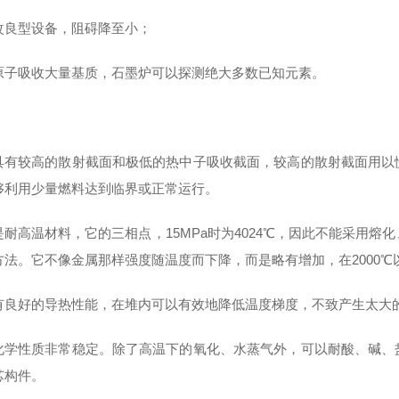
改良型设备，阻碍降至小；
原子吸收大量基质，石墨炉可以探测绝大多数已知元素。
具有较高的散射截面和极低的热中子吸收截面，较高的散射截面用以
够利用少量燃料达到临界或正常运行。
是耐高温材料，它的三相点，15MPa时为4024℃，因此不能采用
方法。它不像金属那样强度随温度而下降，而是略有增加，在2000
有良好的导热性能，在堆内可以有效地降低温度梯度，不致产生太大
化学性质非常稳定。除了高温下的氧化、水蒸气外，可以耐酸、碱、
芯构件。