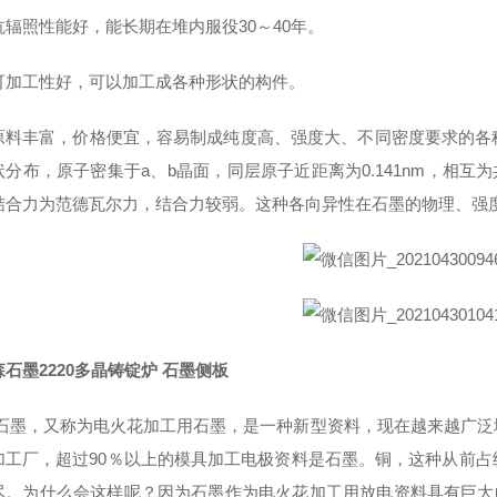
抗辐照性能好，能长期在堆内服役30～40年。
可加工性好，可以加工成各种形状的构件。
原料丰富，价格便宜，容易制成纯度高、强度大、不同密度要求的各
分布，原子密集于a、b晶面，同层原子近距离为0.141nm，相互为
结合力为范德瓦尔力，结合力较弱。这种各向异性在石墨的物理、强
石墨2220多晶铸锭炉 石墨侧板
M石墨，又称为电火花加工用石墨，是一种新型资料，现在越来越广
加工厂，超过90％以上的模具加工电极资料是石墨。铜，这种从前
尽。为什么会这样呢？因为石墨作为电火花加工用放电资料具有巨大