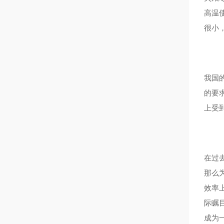
高温
很小
我国
的要
上受
在过
那么
效率
际瞩
成为