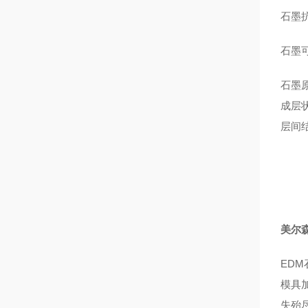
石墨
石墨
石墨
成层状
层间
美尔森
ED
模具
失殆