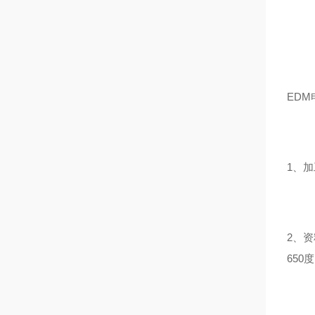
ED
1、
2、
650