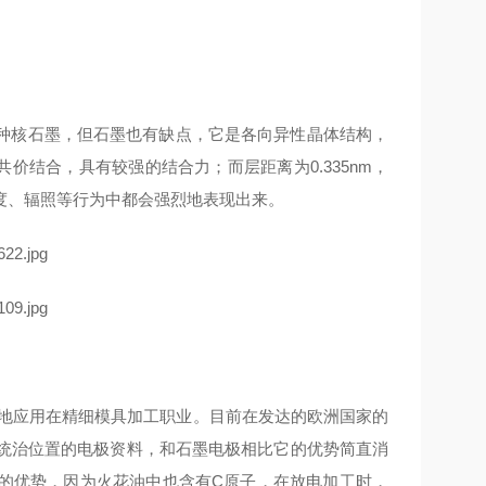
种核石墨，但石墨也有缺点，它是各向异性晶体结构，
共价结合，具有较强的结合力；而层距离为0.335nm，
度、辐照等行为中都会强烈地表现出来。
泛地应用在精细模具加工职业。目前在发达的欧洲国家的
占统治位置的电极资料，和石墨电极相比它的优势简直消
的优势，因为火花油中也含有C原子，在放电加工时，