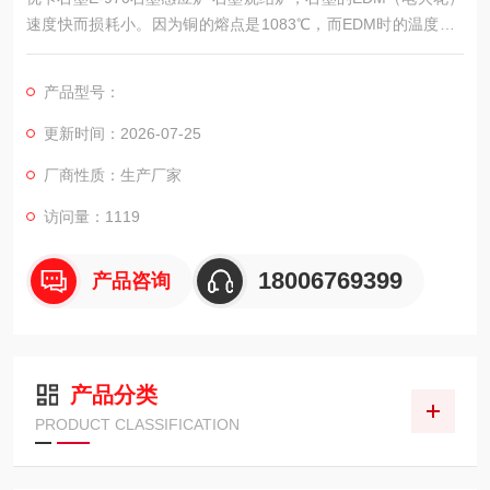
速度快而损耗小。因为铜的熔点是1083℃，而EDM时的温度在1
100℃，铜电极在EDM后相对容易消耗和磨损。而石墨在3550℃
才会出现升华，只要配合好合理的加工参数，石墨电极可以做到
产品型号：
理论意义上的。从而避免了电极重复加工的次数。
更新时间：2026-07-25
厂商性质：生产厂家
访问量：1119
18006769399
产品咨询
产品分类
PRODUCT CLASSIFICATION