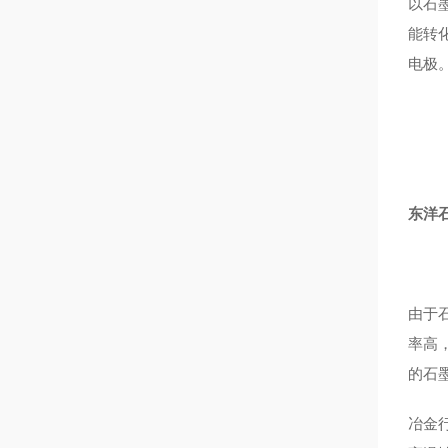
以石
能转
电极
东洋石
由于
率高
的石
冶金