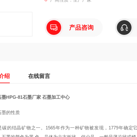
产品咨询
介绍
在线留言
墨HPG-81石墨厂家 石墨加工中心
石墨的性质
是碳的结晶矿物之一。1565年作为一种矿物被发现，1779年确定它
。石墨的颜色为黑 色，晶体为六方板状，但少见，一般呈薄片状或