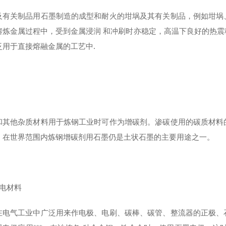
及有关制品用石墨制造的成型和耐火的坩埚及其有关制品，例如坩埚
熔炼金属过程中，受到金属浸润 和冲刷时亦稳定，高温下良好的热
泛用于直接熔融金属的工艺中.
和其他杂质材料用于炼钢工业时可作为增碳剂。渗碳使用的碳质材料
。在世界范围内炼钢增碳剂用石墨仍是土状石墨的主要用途之一。
导电材料
在电气工业中广泛用来作电极、电刷、碳棒、碳管、整流器的正极、