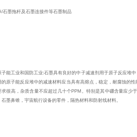
棒/石墨拖杆及石墨连接件等石墨制品
原子能工业和国防工业:石墨具有良好的中子减速剂用于原子反应堆
用的原子能反应堆中的减速材料应当具有高熔点，稳定，耐腐蚀的性
要求很高，杂质含量不应超过几十个PPM。特别是其中硼含量应少于0
，石墨鼻锥，宇宙航行设备的零件，隔热材料和防射线材料。