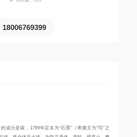
18006769399
的成分是碳，1789年定名为“石墨"（希腊文为“写"之
鳞片状，集合体呈土状，为隐晶质体。质软、硬度小，摩