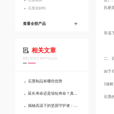
石墨模具
氏硬度
石墨原材料
查看全部产品
常温
相关文章
RELATED ARTICLES
二、
由于
石墨制品有哪些优势
1做
延长寿命还是缩短寿命？真空炉石墨模具维护的关键决策
石墨
揭秘高温下的坚固守护者：耐高温石墨坩埚特性大解析！