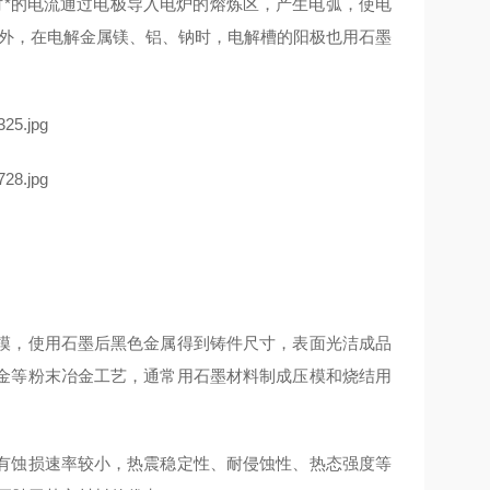
时*的电流通过电极导入电炉的熔炼区，产生电弧，使电
此外，在电解金属镁、铝、钠时，电解槽的阳极也用石墨
模，使用石墨后黑色金属得到铸件尺寸，表面光洁成品
金等粉末冶金工艺，通常用石墨材料制成压模和烧结用
有蚀损速率较小，热震稳定性、耐侵蚀性、热态强度等