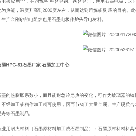
墨电极应用***，在冶炼各 种合金钢、铁合金时，使用石墨电极，这
化为热能，温度升高到2000度左右，从而达到熔炼或反 应的目的。
。生产金刚砂的电阻炉也用石墨电极作炉头导电材料。
墨HPG-81石墨厂家 石墨加工中心
石墨的热膨胀系数小，而且能耐急冷急热的变化，可作为玻璃器的铸
，不经加工或稍作加工就可使用，因而节省了大量金属。生产硬质合
墨舟等石墨制品。
行业用耐火材料（石墨原材料加工成石墨制品）：石墨原材料材料具