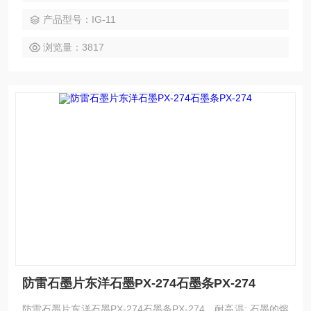
源、环保、交通运输、机械工程、玻璃陶瓷等行业。另可供硬
产品型号：IG-11
碳毡；软碳毡、炭符合材料。
浏览量：3817
防雷石墨片东洋石墨PX-274石墨条PX-274
防雷石墨片东洋石墨PX-274石墨条PX-274，耐高温: 石墨的熔