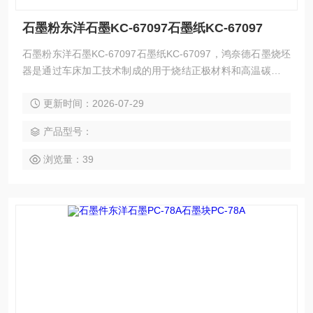
石墨粉东洋石墨KC-67097石墨纸KC-67097
石墨粉东洋石墨KC-67097石墨纸KC-67097，鸿奈德石墨烧坯
器是通过车床加工技术制成的用于烧结正极材料和高温碳化负
极材料的产品。石墨匣钵具有导热系数低、耐高温、抗热震、
更新时间：2026-07-29
寿命长、耐腐蚀性强等特点。石墨坩埚广泛应用于半导体、光
伏、化工、工业、冶炼等领域。
产品型号：
浏览量：39