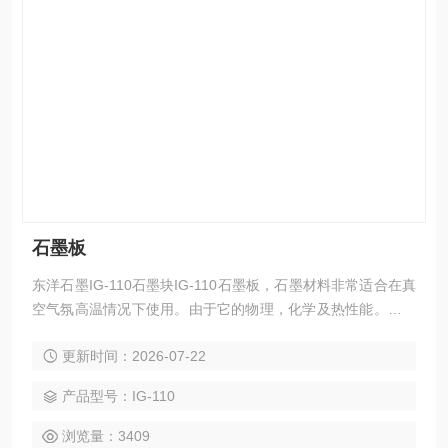
石墨板
东洋石墨IG-110石墨块IG-110石墨板，石墨材料非常适合在真
空气氛高温情况下使用。由于它的物理，化学及热性能。应用
温度可以达到2300摄氏度。同时，石墨具有加热均匀，良好的
更新时间：2026-07-22
导电性，高电流容量，高耐腐蚀耐氧化性，化学纯度高及机械
强度高等优势。
产品型号：IG-110
浏览量：3409