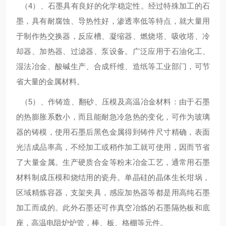
（4）、石墨具有良好的化学稳定性。经过特殊加工的石
墨，具有耐腐蚀、导热性好，渗透率低等特点，就大量用
于制作热交换器，反应槽、凝缩器、燃烧塔、吸收塔、冷
却器、加热器、过滤器、泵设备。广泛应用于石油化工、
湿法冶金、酸碱生产、合成纤维、造纸等工业部门，可节
省大量的金属材料。
（5）、作铸造、翻砂、压模及高温冶金材料：由于石墨
的热膨胀系数小，而且能耐急冷急热的变化，可作为玻璃
器的铸模，使用石墨后黑色金属得到铸件尺寸精确，表面
光洁成品率高，不经加工或稍作加工就可使用，因而节省
了大量金属。生产硬质合金等粉末冶金工艺，通常用石墨
材料制成压模和烧结用的瓷舟。单晶硅的晶体生长坩埚，
区域精炼容器，支架夹具，感应加热器等都是用高纯石墨
加工而成的。此外石墨还可作真空冶炼的石墨隔热板和底
座，高温电阻炉炉管，棒、板、格棚等元件。