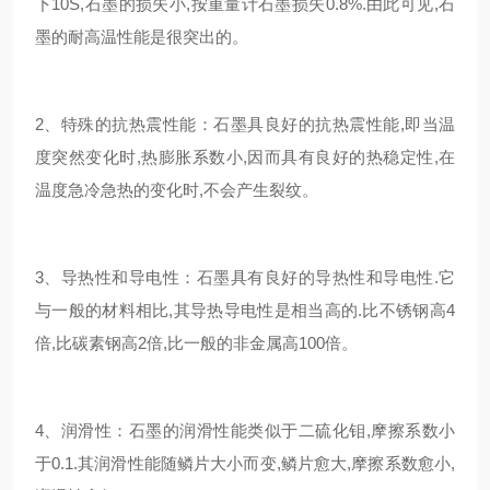
下10S,石墨的损失小,按重量计石墨损失0.8%.由此可见,石
墨的耐高温性能是很突出的。
2、特殊的抗热震性能：石墨具良好的抗热震性能,即当温
度突然变化时,热膨胀系数小,因而具有良好的热稳定性,在
温度急冷急热的变化时,不会产生裂纹。
3、导热性和导电性：石墨具有良好的导热性和导电性.它
与一般的材料相比,其导热导电性是相当高的.比不锈钢高4
倍,比碳素钢高2倍,比一般的非金属高100倍。
4、润滑性：石墨的润滑性能类似于二硫化钼,摩擦系数小
于0.1.其润滑性能随鳞片大小而变,鳞片愈大,摩擦系数愈小,