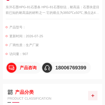
东洋石墨HPG-81石墨条 HPG-81石墨软毡，耐高温：石墨块是目
前已知的耐高温的材料之一.它的熔点为3850℃±50℃,沸点达425
0℃.它在7000℃超高温电弧下10S,石墨的损失小,按重量计石墨损
失0.8%.由此可见,石墨的耐高温性能是很突出的。
产品型号：
更新时间：2026-07-25
厂商性质：生产厂家
访问量：907
18006769399
产品咨询
产品分类
PRODUCT CLASSIFICATION