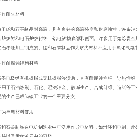
用作耐火材料
碳和石墨制品耐高温，具有良好的高温强度和耐腐蚀性，许多冶金
金炉炉衬和电石炉炉衬等，铝电解槽底部和侧面。许多用于熔炼贵金
由石墨坯加工制成的。碳和石墨制品作为耐火材料不应用于氧化气氛
用作耐腐蚀结构材料
电极经有机树脂或无机树脂浸渍后，具有耐腐蚀性好、导热性好、
应用于石油炼制、石化、湿法冶金、酸碱生产、合成纤维、造纸等工
墨的生产已成为碳工业的一个重要分支。
作为导电材料使用
石墨制品在电机制造业中广泛用作导电材料，如滑环和电刷。此外
碳棒以及汞整流器中的阳极。