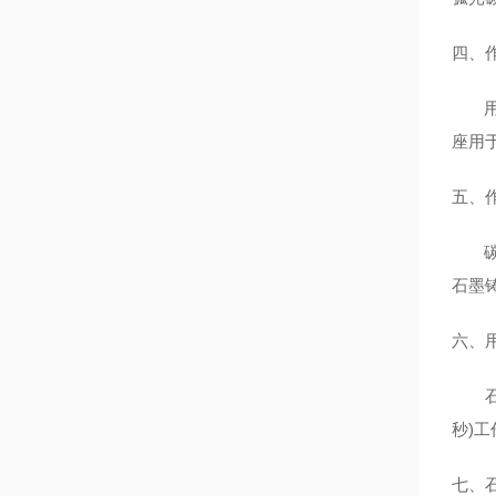
四、
用于
座用
五、
碳和
石墨
六、
石墨
秒)
七、