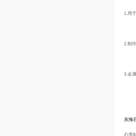
1.
2.
3.
东海石
石墨