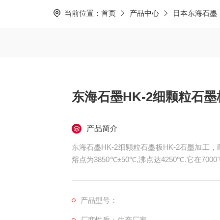
当前位置：
首页
产品中心
日本东海石墨
东海石墨HK-2细颗粒石墨
产品简介
东海石墨HK-2细颗粒石墨板HK-2石墨加
熔点为3850℃±50℃,沸点达4250℃.它在7
0.8%.由此可见,石墨的耐高温性能是很突出的
产品型号：
厂商性质：生产厂家