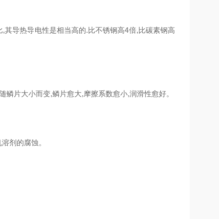
,其导热导电性是相当高的.比不锈钢高4倍,比碳素钢高
能随鳞片大小而变,鳞片愈大,摩擦系数愈小,润滑性愈好。
机溶剂的腐蚀。