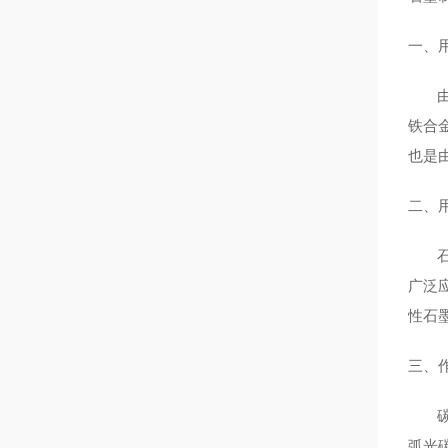
一、
由于
铁合
也是
二、
石墨
广泛
性石
三、
碳和
弧光