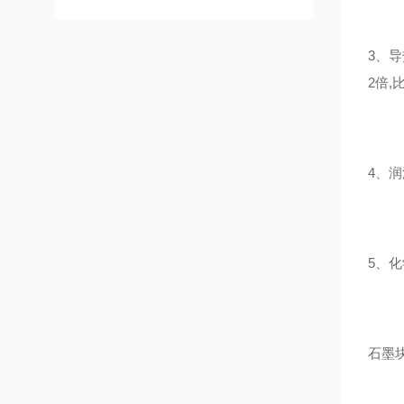
3、
2倍,
4、
5、
石墨