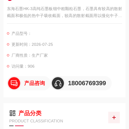
东海石墨HK-3高纯石墨板细中粗颗粒石墨，石墨具有较高的散射
截面和极低的热中子吸收截面，较高的散射截面用以慢化中子，
低的吸收截面防止中子被吸收，使得核反应堆能够利用少量燃料
达到临界或正常运行。
产品型号：
更新时间：2026-07-25
厂商性质：生产厂家
访问量：906
18006769399
产品咨询
产品分类
PRODUCT CLASSIFICATION