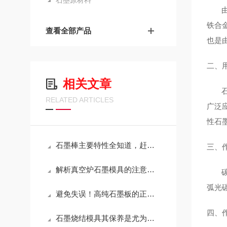
石墨原材料
由于
铁合
查看全部产品
也是
二、
相关文章
石墨
RELATED ARTICLES
广泛
性石
石墨棒主要特性全知道，赶紧收藏！
三、
解析真空炉石墨模具的注意事项：提高模具寿命的秘诀
碳和
弧光
避免失误！高纯石墨板的正确使用技巧
四、
石墨烧结模具其保养是尤为讲究的