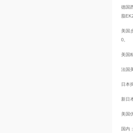
德国西
脂EK2
美国步
0。
美国精
法国美
日本揖
新日本
美国优
国内：H