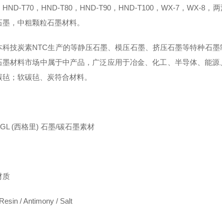
0，HND-T70，HND-T80，HND-T90，HND-T100，WX-7
石墨，中粗颗粒石墨材料。
本科技炭素NTC生产的等静压石墨、模压石墨、挤压石墨等特种石
石墨材料市场中属于中产品，广泛应用于冶金、化工、半导体、能源
碳毡；软碳毡、炭符合材料。
GL (西格里) 石墨/碳石墨素材
材质
esin / Antimony / Salt