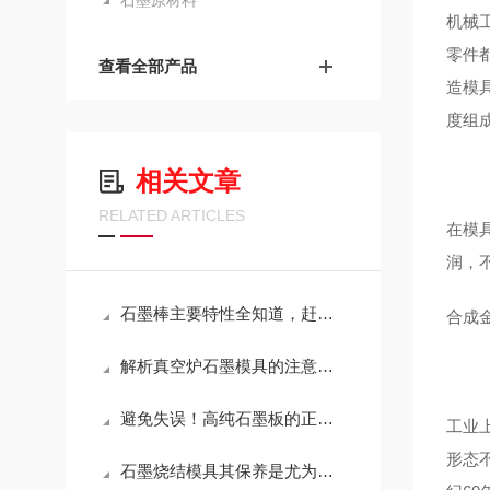
石墨原材料
机械
零件
查看全部产品
造模
度组
相关文章
RELATED ARTICLES
在模
润，
石墨棒主要特性全知道，赶紧收藏！
合成
解析真空炉石墨模具的注意事项：提高模具寿命的秘诀
避免失误！高纯石墨板的正确使用技巧
工业
形态
石墨烧结模具其保养是尤为讲究的