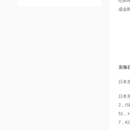
纪6
成金
东海石
日本东海
日本东洋
2，IS
51，H
7，KC