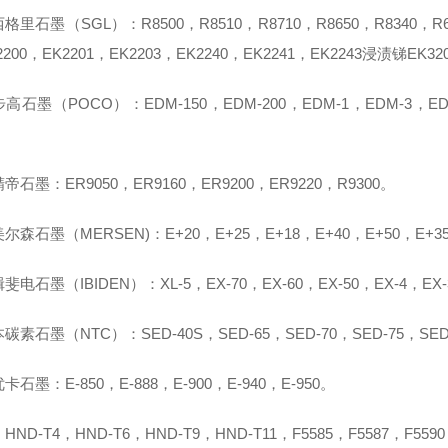
格里石墨（SGL）：R8500，R8510，R8710，R8650，R8340，R6
200，EK2201，EK2203，EK2240，EK2241，EK2243浸渍锑EK32
高石墨（POCO）：EDM-150，EDM-200，EDM-1，EDM-3，ED
帝石墨：ER9050，ER9160，ER9200，ER9220，R9300。
尔森石墨（MERSEN)：E+20，E+25，E+18，E+40，E+50，E+35，D
斐电石墨（IBIDEN）：XL-5，EX-70，EX-60，EX-50，EX-4，EX-
碳素石墨（NTC）：SED-40S，SED-65，SED-70，SED-75，SED-
卡石墨：E-850，E-888，E-900，E-940，E-950。
ND-T4，HND-T6，HND-T9，HND-T11，F5585，F5587，F5590