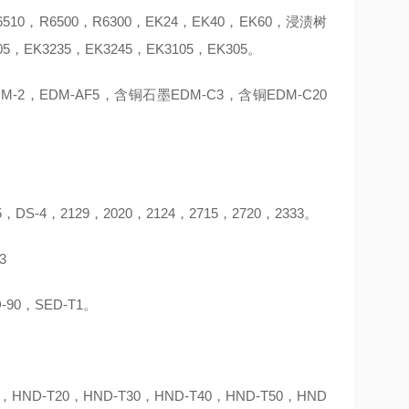
510，R6500，R6300，EK24，EK40，EK60，浸渍树
05，EK3235，EK3245，EK3105，EK305。
M-2，EDM-AF5，含铜石墨EDM-C3，含铜EDM-C20
S-4，2129，2020，2124，2715，2720，2333。
3
90，SED-T1。
，HND-T20，HND-T30，HND-T40，HND-T50，HND