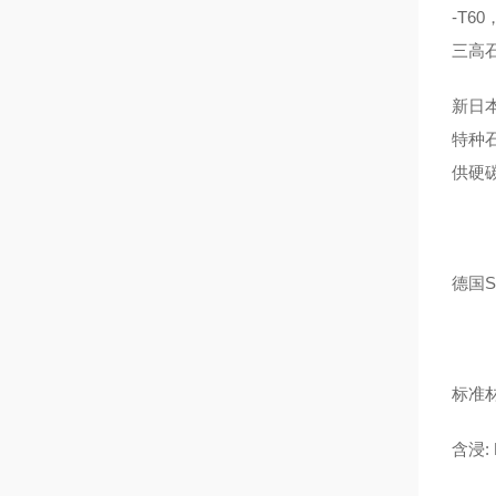
-T6
三高
新日
特种
供硬
德国S
标准
含浸: R