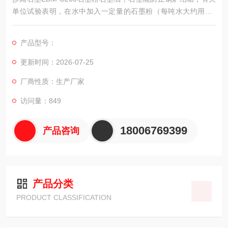
单位试验表明，在水中加入一定量的石墨粉（每吨水大约用4-5
g)，能防止锅炉表面结垢。此外石墨涂在金属烟囱、屋顶、桥
梁、管道上可以防腐和防锈。
产品型号：
更新时间：2026-07-25
厂商性质：生产厂家
访问量：849
18006769399
产品咨询
产品分类
PRODUCT CLASSIFICATION