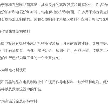
碳和石墨制品耐高温，具有良好的高温强度和耐腐蚀性，许多冶金
金炉炉衬和电石炉炉衬等，铝电解槽底部和侧面。许多用于熔炼贵金
由石墨坯加工制成的。碳和石墨制品作为耐火材料不应用于氧化气氛
用作耐腐蚀结构材料
电极经有机树脂或无机树脂浸渍后，具有耐腐蚀性好、导热性好、
应用于石油炼制、石化、湿法冶金、酸碱生产、合成纤维、造纸等工
墨的生产已成为碳工业的一个重要分支。
作为导电材料使用
石墨制品在电机制造业中广泛用作导电材料，如滑环和电刷。此外
碳棒以及汞整流器中的阳极。
作为高温冶金及超纯材料