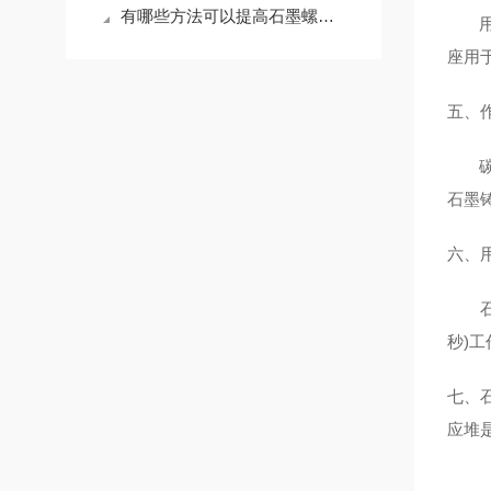
有哪些方法可以提高石墨螺母的抗氧化性
用于
座用
五、
碳和
石墨
六、
石墨
秒)
七、
应堆