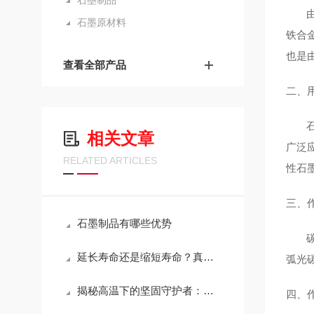
石墨制品
由于
石墨原材料
铁合
也是
查看全部产品
二、
石墨
相关文章
广泛
RELATED ARTICLES
性石
三、
石墨制品有哪些优势
碳和
延长寿命还是缩短寿命？真空炉石墨模具维护的关键决策
弧光
揭秘高温下的坚固守护者：耐高温石墨坩埚特性大解析！
四、