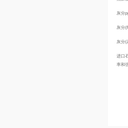
灰分p
灰分(纯
灰分(高
进口
率和