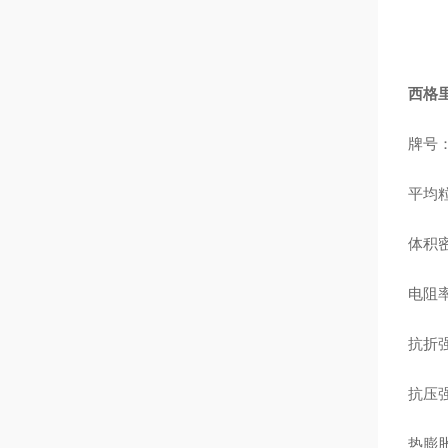
西格里
牌号：
平均粒
体积密
电阻率
抗折强
抗压强
热膨胀系