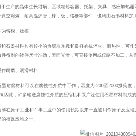
生产的晶体生长坩埚、区域精炼容器、托架、夹具、感应加热器等
于真空熔炼，耐高温炉管，棒，板，格栅等部件，也均由石墨材料加
作为铸模、压模
石墨材料具有较小的热膨胀系数和良好的抗淬火、耐热性，可作为
铸件得到的铸件尺寸准确，表面光滑，可直接使用或仅略不加工，从
用作耐磨、润滑材料
耐磨材料可以在腐蚀性介质中工作，温度为-200至2000摄氏度，
工作,因此，许多输送腐蚀性介质的压缩机和泵广泛使用石墨材料制成的
石墨在原子工业和军事工业中的使用长期以来一直被用作原子反应堆
是的核反应堆之一。