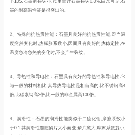
下10S,石墨的损失小,按重量计石墨损失0.8%.由此可见,石
墨的耐高温性能是很突出的。
2、特殊的抗热震性能：石墨具良好的抗热震性能,即当温
度突然变化时,热膨胀系数小,因而具有良好的热稳定性,在
温度急冷急热的变化时,不会产生裂纹。
3、导热性和导电性：石墨具有良好的导热性和导电性.它
与一般的材料相比,其导热导电性是相当高的.比不锈钢高4
倍,比碳素钢高2倍,比一般的非金属高100倍。
4、润滑性：石墨的润滑性能类似于二硫化钼,摩擦系数小
于0.1.其润滑性能随鳞片大小而变,鳞片愈大,摩擦系数愈小,