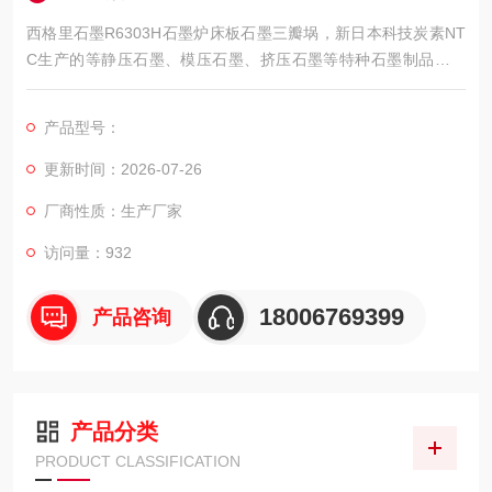
西格里石墨R6303H石墨炉床板石墨三瓣埚，新日本科技炭素NT
C生产的等静压石墨、模压石墨、挤压石墨等特种石墨制品。这
些石墨具有结构均匀、理化性能好等优点，在特种石墨材料市场
中属于中产品，广泛应用于冶金、化工、半导体、能源、环保、
产品型号：
交通运输、机械工程、玻璃陶瓷等行业。
更新时间：2026-07-26
厂商性质：生产厂家
访问量：932
18006769399
产品咨询
产品分类
PRODUCT CLASSIFICATION