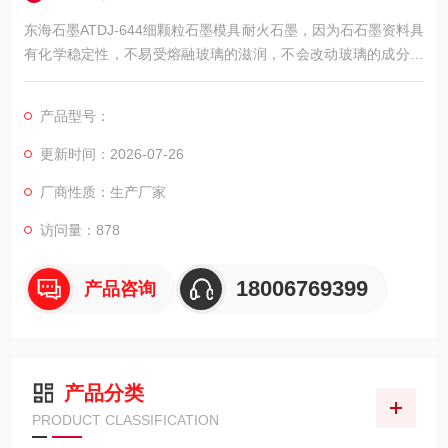
东海石墨ATDJ-644细颗粒石墨模具耐火石墨，因为石石墨资料具
有化学稳定性，不易受熔融玻璃的滋润，不会改动玻璃的成分，
石墨资料耐热冲击功能杰出，尺度随温度变化小等特点，所以近
年来在玻璃制作中成为不行短少的模具资料，能够用它来制作玻
产品型号：
璃管，弯管，漏斗及其它各种异型玻璃瓶的铸模。
更新时间：2026-07-26
厂商性质：生产厂家
访问量：878
18006769399
产品咨询
产品分类
PRODUCT CLASSIFICATION