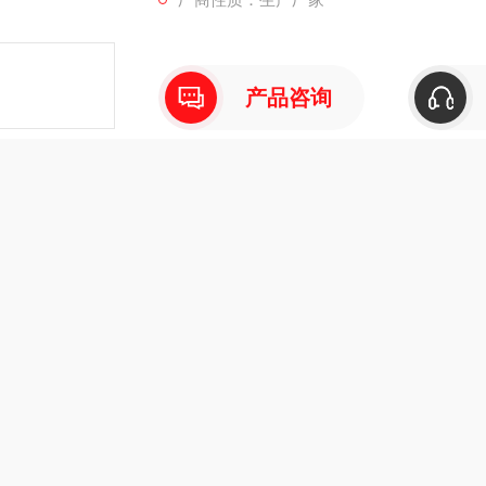
产品咨询
介绍
在线留言
里石墨R6600石墨异型件多孔石墨模具
压石墨的特点
石墨石墨是采用冷等静压成型工艺压制而成，成型的石墨在不同的方
今*，国防技术紧密相联。