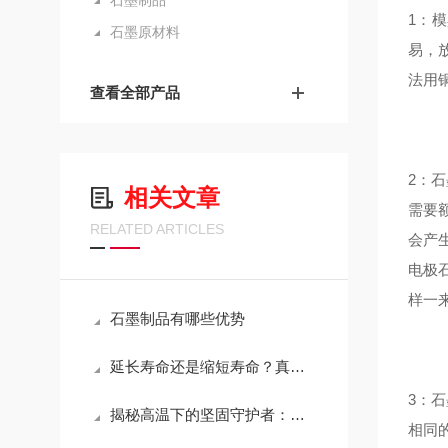
石墨制品
1：
石墨原材料
易，
法用
查看全部产品
2：
相关文章
需要
RELATED ARTICLES
会产
电极
样一
石墨制品有哪些优势
延长寿命还是缩短寿命？真空炉石墨模具维护的关键决策
3：
揭秘高温下的坚固守护者：耐高温石墨坩埚特性大解析！
相同