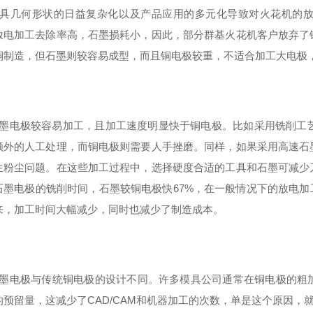
模具几何形状的日益复杂化以及产品应用的多元化导致对火花机的
放电加工去除率高，石墨损耗小，因此，部分群基火花机客户放弃了
铜制造，但石墨则较容易成型，而且铜电极较重，不适合加工大电极
石墨电极较容易加工，且加工速度明显快于铜电极。比如采用铣削工
额外的人工处理，而铜电极则需要人手挫磨。同样，如果采用高速石
生粉尘问题。在这些加工过程中，选择硬度合适的工具和石墨可减少
石墨电极的铣削时间，石墨较铜电极快67%，在一般情况下的放电加
来，加工时间大幅减少，同时也减少了制造成本。
石墨电极与传统铜电极的设计不同。许多模具公司通常在铜电极的粗
的预留量，这减少了CAD/CAM和机器加工的次数，单是这个原因，