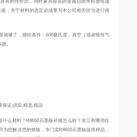
料，具有的性价比，同时兼具较高的金属切除率和放电速
证值；关于材料的选定必须要与本公司相关担当进行商
度就够了，烧结条件：600摄氏度，真空（或者惰性气
实践。
保证,供应,精选,精品
墨板是什么材料？R8650石墨板价格怎么样？浙江有哪些比
司为您解决您的烦恼，专门卖R8650石墨板提供样品，