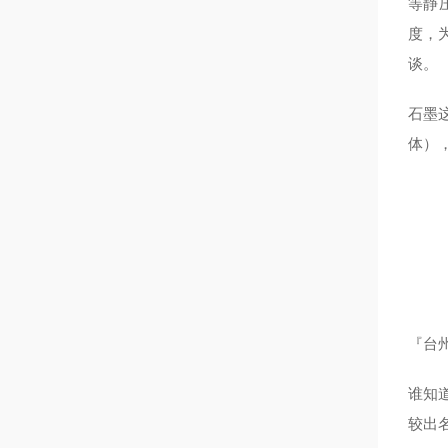
等静
度，
谈。
石墨
体）
『台州
谁知道
较出