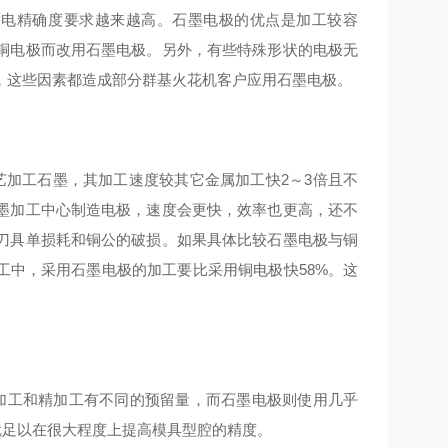
放电精确度要求越来越高。石墨电极的优点是加工较容
铜电极而改用石墨电极。另外，有些特殊形状的电极无
，这些因素都造成部分群基火花机客户应用石墨电极。
艺加工石墨，其加工速度较其它金属加工快2～3倍且不
墨加工中心制造电极，速度会更快，效率也更高，还不
刀具单损耗和铜公的破损。如果具体比较石墨电极与铜
工中，采用石墨电极的加工要比采用铜电极快58%。这
加工和精加工有不同的预留量，而石墨电极则使用几乎
就足以在很大程度上提高模具型腔的精度。