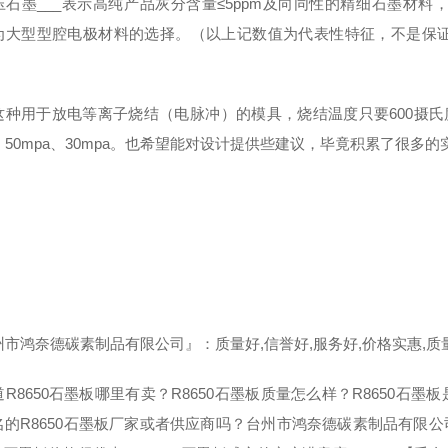
压石墨___表示高纯产品灰分含量≤5ppm及向同性的精细石墨材
为大型型腔电极材料的选择。（以上记数值为代表性特征，不是保
这种用于放电等离子烧结（电脉冲）的模具，烧结温度只要600摄氏
，50mpa、30mpa。也希望能对设计提供些建议，毕竟积累了很多的
市鸿奈德碳素制品有限公司』：质量好,信誉好,服务好,价格实惠,质量
R8650石墨板哪里有卖？R8650石墨板质量怎么样？R8650石
名的R8650石墨板厂家或者供应商吗？台州市鸿奈德碳素制品有限公