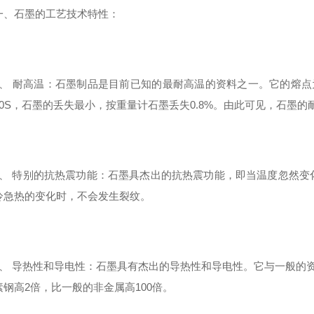
石墨的工艺技术特性：
 耐高温：石墨制品是目前已知的最耐高温的资料之一。它的熔点为385
10S，石墨的丢失最小，按重量计石墨丢失0.8%。由此可见，石墨
 特别的抗热震功能：石墨具杰出的抗热震功能，即当温度忽然变
冷急热的变化时，不会发生裂纹。
 导热性和导电性：石墨具有杰出的导热性和导电性。它与一般的资
素钢高2倍，比一般的非金属高100倍。