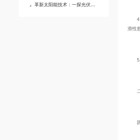
革新太阳能技术：一探光伏热场石墨舟的特性！
4、
滑性
5、
二、
因为