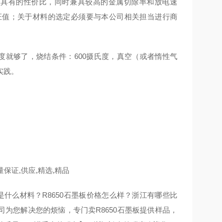
料，具有的性价比，同时兼具较高的金属切除率和放电速
证值；关于材料的选定必须要与本公司相关担当进行商
度就够了，烧结条件：600摄氏度，真空（或者惰性气
实践。
保证,供应,精选,精品
墨板是什么材料？R8650石墨板价格怎么样？浙江有哪些比
司为您解决您的烦恼，专门卖R8650石墨板提供样品，