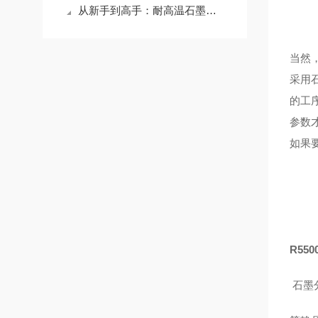
从新手到高手：耐高温石墨坩埚使用全攻略，让你的工作更出色！
当然
采用
的工
参数
如果
R55
石墨