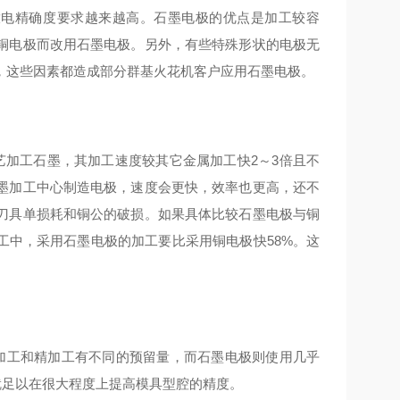
放电精确度要求越来越高。石墨电极的优点是加工较容
铜电极而改用石墨电极。另外，有些特殊形状的电极无
，这些因素都造成部分群基火花机客户应用石墨电极。
艺加工石墨，其加工速度较其它金属加工快2～3倍且不
墨加工中心制造电极，速度会更快，效率也更高，还不
刀具单损耗和铜公的破损。如果具体比较石墨电极与铜
工中，采用石墨电极的加工要比采用铜电极快58%。这
加工和精加工有不同的预留量，而石墨电极则使用几乎
就足以在很大程度上提高模具型腔的精度。