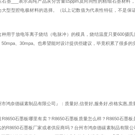
压石墨___表示高纯产品灰分含量≤5ppm及向同性的精细石墨材
为大型型腔电极材料的选择。（以上记数值为代表性特征，不是保
这种用于放电等离子烧结（电脉冲）的模具，烧结温度只要600摄氏
，50mpa、30mpa。也希望能对设计提供些建议，毕竟积累了很多的
市鸿奈德碳素制品有限公司』：质量好,信誉好,服务好,价格实惠,质量
R8650石墨板哪里有卖？R8650石墨板质量怎么样？R8650石
名的R8650石墨板厂家或者供应商吗？台州市鸿奈德碳素制品有限公