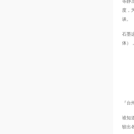
等静
度，
谈。
石墨
体）
『台州
谁知道
较出