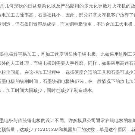
模具几何形状的日益复杂化以及产品应用的多元化导致对火花机的
放电加工去除率高，石墨损耗小，因此，部分群基火花机客户放弃了
铜制造，但石墨则较容易成型，而且铜电极较重，不适合加工大电极
石墨电极较容易加工，且加工速度明显快于铜电极。比如采用铣削工
额外的人工处理，而铜电极则需要人手挫磨。同样，如果采用高速石
生粉尘问题。在这些加工过程中，选择硬度合适的工具和石墨可减少
石墨电极的铣削时间，石墨较铜电极快67%，在一般情况下的放电加
来，加工时间大幅减少，同时也减少了制造成本。
石墨电极与传统铜电极的设计不同。许多模具公司通常在铜电极的粗
的预留量，这减少了CAD/CAM和机器加工的次数，单是这个原因，