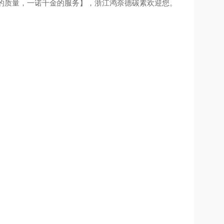
一诺的质量，一诺千金的服务】，浙江鸿奈德碳素欢迎您。