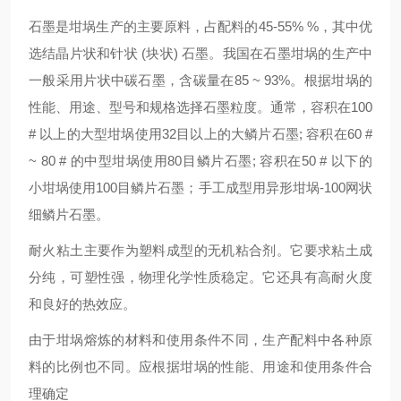
石墨是坩埚生产的主要原料，占配料的45-55% %，其中优
选结晶片状和针状 (块状) 石墨。我国在石墨坩埚的生产中
一般采用片状中碳石墨，含碳量在85 ~ 93%。根据坩埚的
性能、用途、型号和规格选择石墨粒度。通常，容积在100
# 以上的大型坩埚使用32目以上的大鳞片石墨; 容积在60 #
~ 80 # 的中型坩埚使用80目鳞片石墨; 容积在50 # 以下的
小坩埚使用100目鳞片石墨；手工成型用异形坩埚-100网状
细鳞片石墨。
耐火粘土主要作为塑料成型的无机粘合剂。它要求粘土成
分纯，可塑性强，物理化学性质稳定。它还具有高耐火度
和良好的热效应。
由于坩埚熔炼的材料和使用条件不同，生产配料中各种原
料的比例也不同。应根据坩埚的性能、用途和使用条件合
理确定