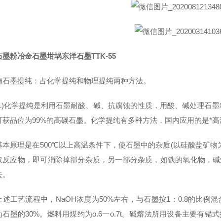
墨粉冶金石墨坩埚东洋石墨TTK-55
德石墨提纯：占化学提纯和物理提纯两种方法。
)化学提纯是利用石墨耐酸、碱、抗腐蚀的性质，用酸、碱处理石墨
可获品位为99%的高碳石墨。化学提纯有多种方法，国内应用的是*高
原理是在500℃以上高温条件下，使石墨中的杂质(以硅酸盐矿物为
取反应物，即可消除掉部分杂质，另一部分杂质，如铁的氧化物，碱
去。
艺流程中，NaOH浓度为50%左右，与石墨按1：0.8的比例混合，
为石墨的30%。燃料用煤约为o.6一o.7t。碱熔法所用设备主要有