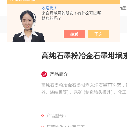
当前位置：
首页
产品中心
日本东洋石墨
欢迎您！
来自局域网的朋友！有什么可以帮
助您的吗？
高纯石墨粉冶金石墨坩埚东洋
产品简介
高纯石墨粉冶金石墨坩埚东洋石墨TTK-55
器、烧结板等) 、采矿 (制造钻头模具) 、化工 
封) 、航空航天 (喷嘴等) 、石墨堆 (减速材料
产品型号：
厂商性质：生产厂家