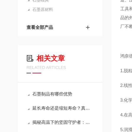
石墨模具
工具
石墨原材料
品的
厂不
查看全部产品
鸿奈
相关文章
RELATED ARTICLES
1.脱
2.
石墨制品有哪些优势
3.
延长寿命还是缩短寿命？真空炉石墨模具维护的关键决策
4.
揭秘高温下的坚固守护者：耐高温石墨坩埚特性大解析！
5.润