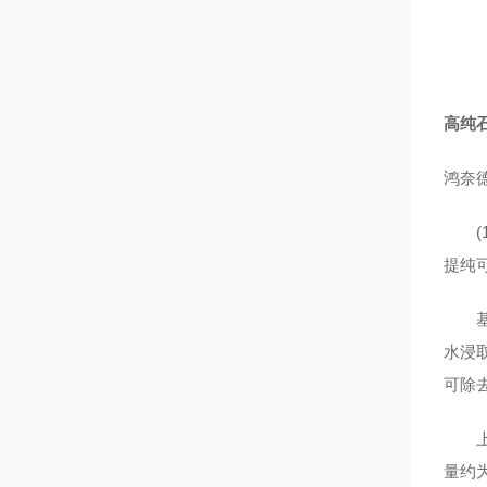
高纯石
鸿奈
(1
提纯
基本
水浸
可除
上述工
量约