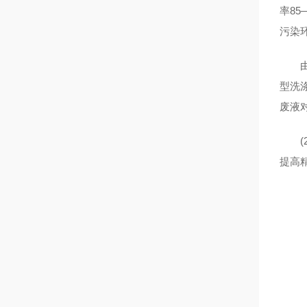
率8
污染
由上
型洗
废液对
(2
提高