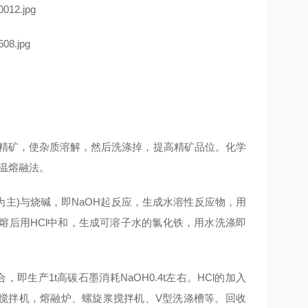
精矿，使杂质溶解，然后洗涤掉，提高精矿品位。化学
温熔融法。
主)与烧碱，即NaOH起反应，生成水溶性反应物，用
熔后用HCl中和，生成可溶子水的氯化铁，用水洗涤即
即生产1t高碳石墨消耗NaOH0.4t左右。HCl的加入
锚式搅拌机，熔融炉、螺旋浆搅拌机、V型洗涤槽等。回收