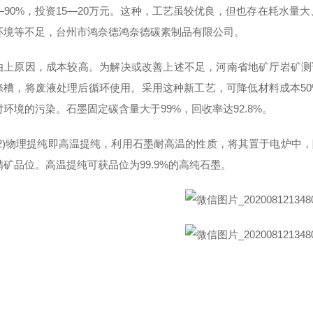
5—90%，投资15—20万元。这种，工艺虽较优良，但也存在耗水
环境等不足，台州市鸿奈德鸿奈德碳素制品有限公司。
原因，成本较高。为解决或改善上述不足，河南省地矿厅岩矿测试
涤槽，将废液处理后循环使用。采用这种新工艺，可降低材料成本50%
环境的污染。石墨固定碳含量大于99%，回收率达92.8%。
)物理提纯即高温提纯，利用石墨耐高温的性质，将其置于电炉中，隔绝
精矿品位。高温提纯可获品位为99.9%的高纯石墨。