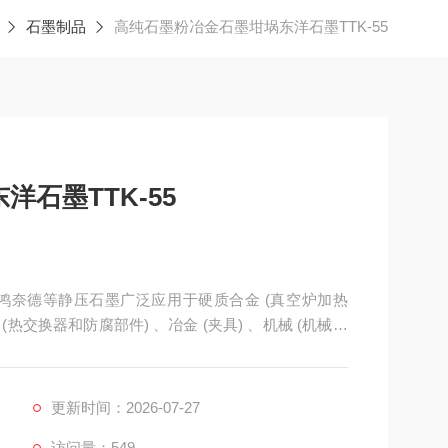
石墨制品
高纯石墨粉冶金石墨坩埚东洋石墨TTK-55
石墨TTK-55
，鸿奈德等静压石墨广泛应用于硬质合金 (真空炉加热
(热交换器和防腐部件) 、冶金 (夹具) 、机械 (机械密
和反光材料) 等领域。
更新时间：2026-07-27
访问量：549