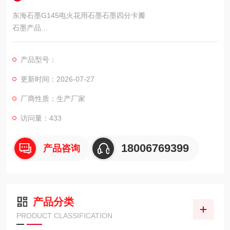
东海石墨G145电火花用石墨石墨四分卡瓣
石墨产品
量指标高低，可分为普通功率、高功率和超高功率。石墨电极包
括：
产品型号：
（1）普通功率石墨电极。允许使用电流密度低于 17A/厘米2的石
墨电极，主要用于炼钢、炼硅、炼黄磷等的普通功率电炉。
更新时间：2026-07-27
（2）抗氧化涂层石墨电极。表面涂覆一层抗氧化保护层的石墨电
厂商性质：生产厂家
极，形成既能导电又耐高温氧化的保护层，降低炼钢时的电极消
耗。
访问量：433
18006769399
产品咨询
产品分类
PRODUCT CLASSIFICATION