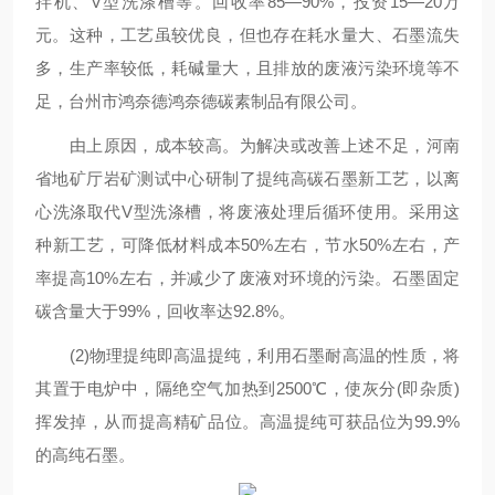
拌机、V型洗涤槽等。回收率85—90%，投资15—20万
元。这种，工艺虽较优良，但也存在耗水量大、石墨流失
多，生产率较低，耗碱量大，且排放的废液污染环境等不
足，台州市鸿奈德鸿奈德碳素制品有限公司。
由上原因，成本较高。为解决或改善上述不足，河南
省地矿厅岩矿测试中心研制了提纯高碳石墨新工艺，以离
心洗涤取代V型洗涤槽，将废液处理后循环使用。采用这
种新工艺，可降低材料成本50%左右，节水50%左右，产
率提高10%左右，并减少了废液对环境的污染。石墨固定
碳含量大于99%，回收率达92.8%。
(2)物理提纯即高温提纯，利用石墨耐高温的性质，将
其置于电炉中，隔绝空气加热到2500℃，使灰分(即杂质)
挥发掉，从而提高精矿品位。高温提纯可获品位为99.9%
的高纯石墨。