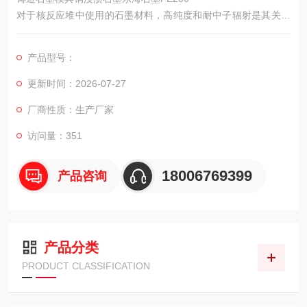
对于核反应堆中使用的石墨材料，高纯度和耐中子辐射是其关键
要求。为了确保纯度，公司的核级石墨在选用原料、工艺控制、
成品检验上比石墨电极严格得多。通过10多道工序减少杂质，严
产品型号：
格控制硼、镉等易于吸收中子的元素含量，防止热中子吸附在慢
化块上，也推荐采用经过辐照试验的等静压高纯石墨，它具有各
更新时间：2026-07-27
向同性，在高中子辐射条件下，能在三维空间保持一定的稳定
厂商性质：生产厂家
性。
访问量：351
18006769399
产品咨询
产品分类
PRODUCT CLASSIFICATION