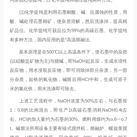
(1)化学提纯是利用石墨耐酸、碱、抗腐蚀的性质，用
酸、碱处理石墨精矿，使杂质溶解，然后洗涤掉，提高精
矿品位。化学提纯可获品位为99%的高碳石墨。化学提纯
有多种方法，国内应用的是*高温熔融法。
基本原理是在500℃以上高温条件下，使石墨中的杂质
(以硅酸盐矿物为主)与烧碱，即NaOH起反应，生成水溶性
反应物，用水浸取反应物，即可消除掉部分杂质，另一部
分杂质，如铁的氧化物，碱熔后用HCl中和，生成可溶子
水的氯化铁，用水洗涤即可除去。
上述工艺流程中，NaOH浓度为50%左右，与石墨按
1：0.8的比例混合，即生产1t高碳石墨消耗NaOH0.4t左
右。HCl的加入量约为石墨的30%。燃料用煤约为o.6一o.7
t。碱熔法所用设备主要有锚式搅拌机，熔融炉、螺旋浆搅