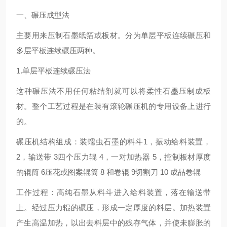
一、碾压成型法
主要用来压制石墨纸箔或板材。分为单层平板连续碾压和
多层平板连续碾压两种。
1.单层平板连续碾压法
这种碾压法不用任何粘结剂就可以将柔性石墨压制成板
材。整个工艺过程是在装有滚轮碾压机的专用设备上进行
的。
碾压机结构组成：装蠕虫石墨的料斗1，振动给料装置，
2，输送带 3四个压力辊 4，一对加热器 5，控制板材厚度
的辊筒 6压花或图案辊筒 8 和卷辊 9切割刀 10 成品卷辊
工作过程：高纯石墨从料斗进入给料装置，落在输送带
上。经过压力辊的碾压，形成一定厚度的料层。加热装置
产生高温加热，以出去料层中的残存气体，并使未膨胀的