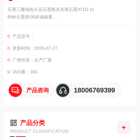
石墨三瓣埚电火花石墨模具东海石墨ATDJ-11
特种石墨类/鸿奈德碳素
主要以优质石油焦为原料，煤沥青或合成树脂为粘结剂，经原料
制备、配料、混捏、压片、粉碎、再混捏、成型、多次焙烧、多
产品型号：
次侵渍、纯化及石墨化、机加工而制成。一般用于航天、电子、
核工业部门。
更新时间：2026-07-27
它包括光谱纯石墨，高纯、高强、高密以及热解石墨等。
厂商性质：生产厂家
访问量：355
18006769399
产品咨询
产品分类
PRODUCT CLASSIFICATION