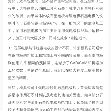
更快，效率也更高，还不会产生粉尘问题。在这些加工过
程中，选择硬度合适的工具和石墨可减少刀具单损耗和铜
公的破损。如果具体比较石墨电极与铜电极石墨电极的铣
削时间，石墨较铜电极快67%，在一般情况下的放电加工
中，采用石墨电极的加工要比采用铜电极快58%。这样一
来，加工时间大幅减少，同时也减少了制造成本。
3：石墨电极与传统铜电极的设计不同。许多模具公司通常
在铜电极的粗加工和精加工有不同的预留量，而石墨电极
则使用几乎相同的预留量，这减少了CAD/CAM和机器加
工的次数，单是这个原因，就足以在很大程度上提高模具
型腔的精度。
当然，模具公司由铜电极转用石墨电极后，首先应该清楚
的是该使用石墨材料以及考虑其他相关因素。如今部分群
基火花机客户采用石墨以电极放电加工，这免除了模具型
腔抛光和化学物品抛光的工序却仍然能达到预期的表面光