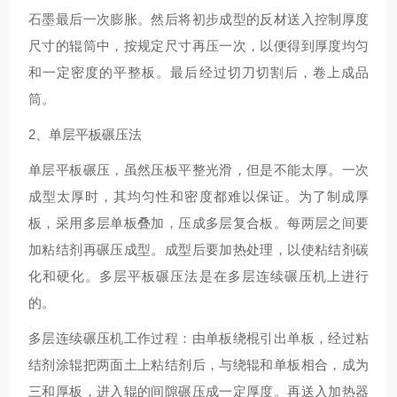
石墨最后一次膨胀。然后将初步成型的反材送入控制厚度
尺寸的辊筒中，按规定尺寸再压一次，以便得到厚度均匀
和一定密度的平整板。最后经过切刀切割后，卷上成品
筒。
2、单层平板碾压法
单层平板碾压，虽然压板平整光滑，但是不能太厚。一次
成型太厚时，其均匀性和密度都难以保证。为了制成厚
板，采用多层单板叠加，压成多层复合板。每两层之间要
加粘结剂再碾压成型。成型后要加热处理，以使粘结剂碳
化和硬化。多层平板碾压法是在多层连续碾压机上进行
的。
多层连续碾压机工作过程：由单板绕棍引出单板，经过粘
结剂涂辊把两面土上粘结剂后，与绕辊和单板相合，成为
三和厚板，进入辊的间隙碾压成一定厚度。再送入加热器