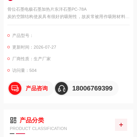
骨位石墨电极石墨加热片东洋石墨PC-78A
炭的空隙结构使炭具有很好的吸附性，故炭常被用作吸附材料，
用于吸附水分、气味、有毒物质等。我们做过实验，前几天烤肉
用过的石墨烤盘看上去非常干净，但放到电磁炉上加热，会看到
产品型号：
上次烤肉时吸附的油脂和有害物质会慢慢渗出，不过不用担心，
用干净的餐纸擦拭干净即可使用了。
更新时间：2026-07-27
厂商性质：生产厂家
访问量：504
18006769399
产品咨询
产品分类
PRODUCT CLASSIFICATION