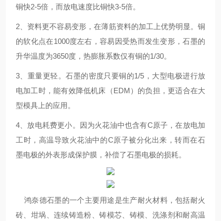
铜快2-5倍，而放电速度比铜快3-5倍。
2、资料更不容易变形，在薄筋资料的加工上优势明显。铜
的软化点在1000度左右，容易因受热而发生变形，石墨的
升华温度为3650度，热膨胀系数仅有铜的1/30。
3、重量更轻。石墨的密度只要铜的1/5，大型电极进行放
电加工时，能有效降低机床（EDM）的负担，更适合在大
型模具上的应用。
4、放电耗费更小。因为火花油中也含有C原子，在放电加
工时，高温导致火花油中的C原子被分化出来，转而在石
墨电极的外表形成保护膜，补偿了石墨电极的损耗。
鸿奈德石墨的一个主要用途是生产耐火材料，包括耐火
砖、坩埚、连续铸造粉、铸模芯、铸模、洗涤剂和耐高温