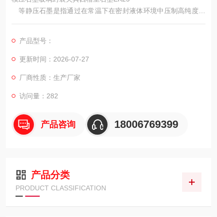
等静压石墨是指通过在常温下在密封液体环境中压制高纯度石
墨粉末并通过超高压转移粉末而获得的石墨材料。因为液体中的
压力在每一侧是相等的，所以称为冷等静压。成形石墨在不同方
产品型号：
向上具有相同的性能值。
更新时间：2026-07-27
厂商性质：生产厂家
访问量：282
18006769399
产品咨询
产品分类
PRODUCT CLASSIFICATION