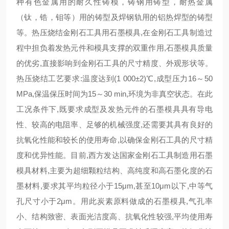
种有色金属用的耐久性铸模，铸钢用铸型，耐热金属
（钛，锆，钼等）用的铸型及焊钢轨用的铝热焊型的铸型
等。热压烧结金刚石工具用石墨模具,在金刚石工具制造过
程中担负着发热元件和模具支撑的双重作用,石墨模具质量
的优劣,直接影响到金刚石工具的尺寸精度、外观形状等。
热压烧结工艺要求:温度达到(1 000±2)℃,成型压力16～50
MPa,保温保压时间为15～30 min,环境为非真空状态。在此
工况条件下,既要求成型及发热元件的石墨模具具有导电
性、较高的电阻率、足够的机械强度,还需要其具有良好的
抗氧化性能和较长的使用寿命,以确保金刚石工具的尺寸精
度和优异性能。目前,西方发达国家金刚石工具制造用石墨
模具材料,主要为超细颗粒结构、高纯度和高石墨化度的石
墨材料,要求其平均粒径小于15μm,甚至10μm以下,中等气
孔尺寸小于2μm。用此炭素原料做成的石墨模具,气孔率
小、结构致密、表面光洁度高、抗氧化性较强,平均使用寿