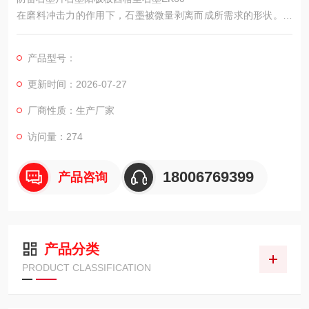
在磨料冲击力的作用下，石墨被微量剥离而成所需求的形状。磨
料为SiC、B4C或金刚石，磨料越粗则加工速度越快。机床工作时
选用密封式和水幕式进行加工。适合于批量生产情况用的电火花
产品型号：
成形加工。
更新时间：2026-07-27
厂商性质：生产厂家
访问量：274
18006769399
产品咨询
产品分类
PRODUCT CLASSIFICATION