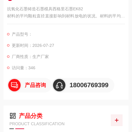
抗氧化石墨铸造石墨模具西格里石墨EK82
材料的平均颗粒直径直接影响到材料放电的状况。材料的平均颗
粒越小，材料的放电越均匀，放电的状况越稳定，表面质量越
好。对于表面、精度要求不高的锻造、压铸模具，通常推荐使用
产品型号：
颗粒较粗的材料；对于表面、精度要求较高的电子模具，推荐使
用平均粒径在4μm以下的材料，以确保被加工模具的精度、表面
更新时间：2026-07-27
光洁度。材料的平均颗粒越小，材料的损耗情况就越小，各离子
厂商性质：生产厂家
团之间的作用力就越大。
访问量：346
18006769399
产品咨询
产品分类
PRODUCT CLASSIFICATION