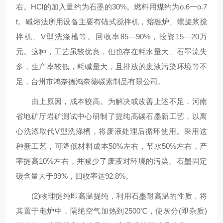
右。HCl的加入量约为石墨的30%。燃料用煤约为o.6一o.7
t。碱熔法所用设备主要有锚式搅拌机，熔融炉、螺旋浆搅
拌机、V型洗涤槽等。回收率85—90%，投资15—20万
元。这种，工艺虽较优良，但也存在耗水量大、石墨流失
多，生产率较低，耗碱量大，且排放的废液污染环境等不
足，台州市鸿奈德鸿奈德碳素制品有限公司。
由上原因，成本较高。为解决或改善上述不足，河南
省地矿厅岩矿测试中心研制了提纯高碳石墨新工艺，以离
心洗涤取代V型洗涤槽，将废液处理后循环使用。采用这
种新工艺，可降低材料成本50%左右，节水50%左右，产
率提高10%左右，并减少了废液对环境的污染。石墨固定
碳含量大于99%，回收率达92.8%。
(2)物理提纯即高温提纯，利用石墨耐高温的性质，将
其置于电炉中，隔绝空气加热到2500℃，使灰分(即杂质)