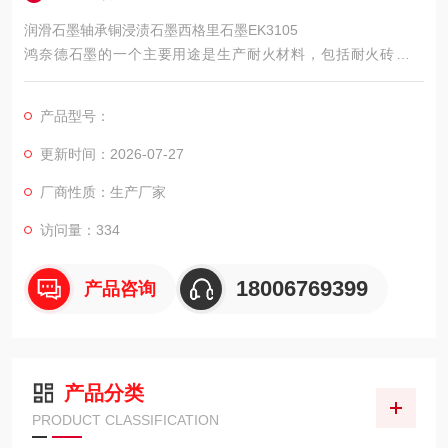
润滑石墨轴承铜浸渍石墨西格里石墨EK3105
鸿奈德石墨的一个主要用途是生产耐火材料，包括耐火砖、坩
埚、连续铸造粉、铸模芯、铸模、洗涤剂和耐高温材料。近年
来，耐火材料工业中两个重要的变化是镁碳砖在炼钢炉 内衬中被
产品型号：
广泛应用，以及铝碳砖在连续铸造中的应用。
更新时间：2026-07-27
厂商性质：生产厂家
访问量：334
18006769399
产品咨询
产品分类
PRODUCT CLASSIFICATION