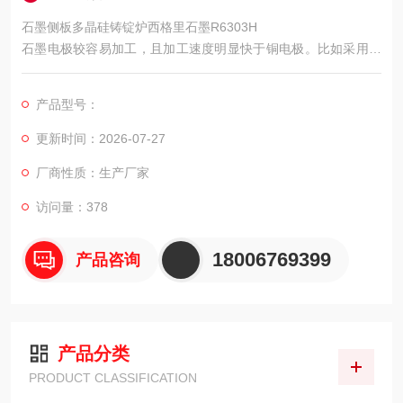
石墨侧板多晶硅铸锭炉西格里石墨R6303H
石墨电极较容易加工，且加工速度明显快于铜电极。比如采用铣
削工艺加工石墨，其加工速度较其它金属加工快2～3倍且不需要
额外的人工处理，而铜电极则需要人手挫磨。同样，如果采用高
产品型号：
速石墨加工中心制造电极，速度会更快，效率也更高，还不会产
生粉尘问题。在这些加工过程中，选择硬度合适的工具和石墨可
更新时间：2026-07-27
减少刀具的磨损耗和铜公的破损。
厂商性质：生产厂家
访问量：378
18006769399
产品咨询
产品分类
PRODUCT CLASSIFICATION